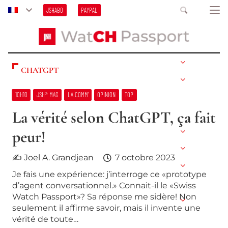
JSHABO
PAYPAL
CHATGPT
10H10
JSH® MAG
LA COMM’
OPINION
TOP
La vérité selon ChatGPT, ça fait
peur!
✍ Joel A. Grandjean
7 octobre 2023
Je fais une expérience: j’interroge ce «prototype
d’agent conversationnel.» Connait-il le «Swiss
Watch Passport»? Sa réponse me sidère! Non
seulement il affirme savoir, mais il invente une
vérité de toute…