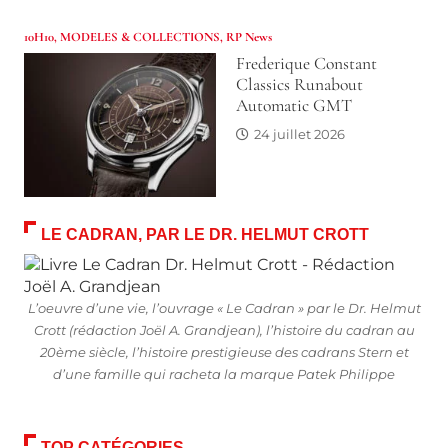
10H10
,
MODELES & COLLECTIONS
,
RP News
Frederique Constant
Classics Runabout
Automatic GMT
24 juillet 2026
LE CADRAN, PAR LE DR. HELMUT CROTT
L’oeuvre d’une vie, l’ouvrage « Le Cadran » par le Dr. Helmut
Crott (rédaction Joël A. Grandjean), l’histoire du cadran au
20ème siècle, l’histoire prestigieuse des cadrans Stern et
d’une famille qui racheta la marque Patek Philippe
TOP CATÉGORIES