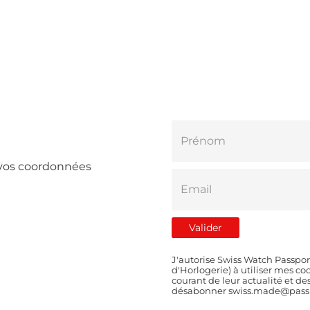
e vos coordonnées
J'autorise Swiss Watch Passpor
d'Horlogerie) à utiliser mes 
courant de leur actualité et d
désabonner swiss.made@passp