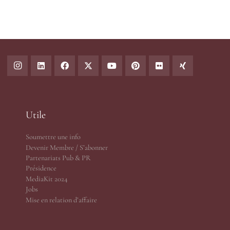
Utile
Soumettre une info
Devenir Membre / S’abonner
Partenariats Pub & PR
Présidence
MediaKit 2024
Jobs
Mise en relation d’affaire