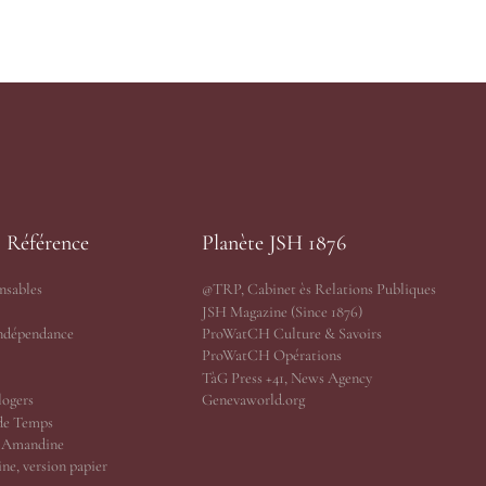
s Référence
Planète JSH 1876
nsables
@TRP, Cabinet ès Relations Publiques
JSH Magazine (Since 1876)
Indépendance
ProWatCH Culture & Savoirs
ProWatCH Opérations
TàG Press +41, News Agency
logers
Genevaworld.org
de Temps
r Amandine
ne, version papier