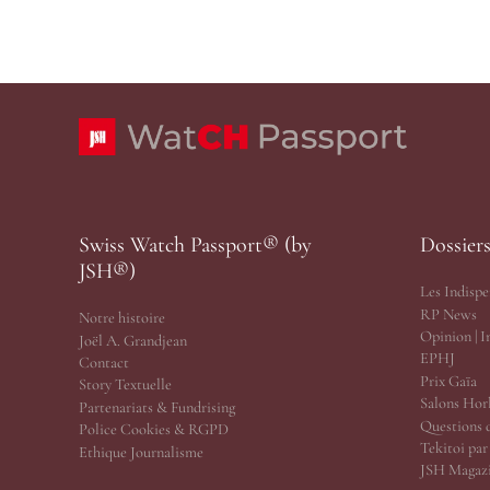
Swiss Watch Passport® (by
Dossier
JSH®)
Les Indispe
RP News
Notre histoire
Opinion | 
Joël A. Grandjean
EPHJ
Contact
Prix Gaïa
Story Textuelle
Salons Hor
Partenariats & Fundrising
Questions 
Police Cookies & RGPD
Tekitoi pa
Ethique Journalisme
JSH Magazi