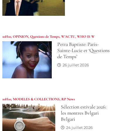
10H10
,
OPINION
,
Questions de Temps
,
W'ACTU
,
WHO IS W
Petra Baptiste: Paris-
Sainte-Lucie et ‘Questions
de Temps’
26 juillet 2026
10H10
,
MODELES & COLLECTIONS
,
RP News
Sélection estivale 2026:
les montres Bvlgari
Bvlgari
24 juillet 2026