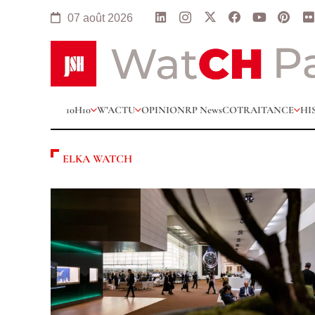
07 août 2026
10H10
W’ACTU
OPINION
RP News
COTRAITANCE
HI
ELKA WATCH