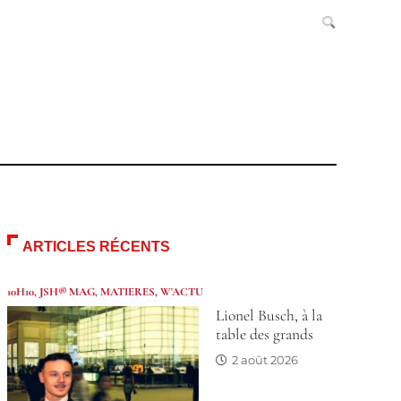
ARTICLES RÉCENTS
10H10
,
JSH® MAG
,
MATIERES
,
W'ACTU
Lionel Busch, à la
table des grands
2 août 2026