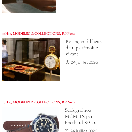
10H10
,
MODELES & COLLECTIONS
,
RP News
Besançon, à l’heure
d’un patrimoine
vivant
24 juillet 2026
10H10
,
MODELES & COLLECTIONS
,
RP News
Scafograf 200
MCMLIX par
Eberhard & Co.
24 juillet 2026