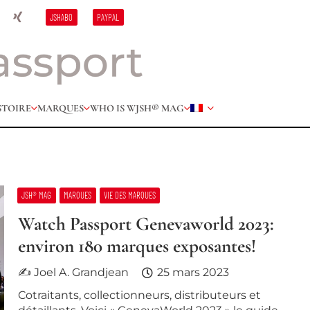
JSHABO
PAYPAL
STOIRE
MARQUES
WHO IS W
JSH® MAG
JSH® MAG
MARQUES
VIE DES MARQUES
Watch Passport Genevaworld 2023:
environ 180 marques exposantes!
✍ Joel A. Grandjean
25 mars 2023
Cotraitants, collectionneurs, distributeurs et