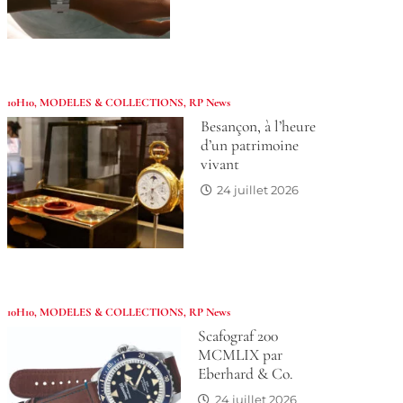
10H10
,
MODELES & COLLECTIONS
,
RP News
Besançon, à l’heure
d’un patrimoine
vivant
24 juillet 2026
10H10
,
MODELES & COLLECTIONS
,
RP News
Scafograf 200
MCMLIX par
Eberhard & Co.
24 juillet 2026