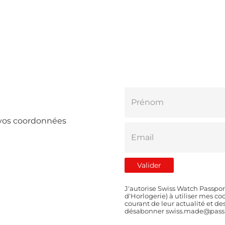
e vos coordonnées
J'autorise Swiss Watch Passpor
d'Horlogerie) à utiliser mes 
courant de leur actualité et d
désabonner swiss.made@passp