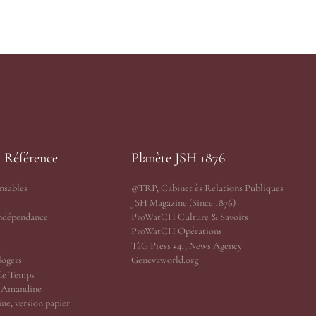
s Référence
Planète JSH 1876
nsables
@TRP, Cabinet ès Relations Publiques
JSH Magazine (Since 1876)
Indépendance
ProWatCH Culture & Savoirs
ProWatCH Opérations
TàG Press +41, News Agency
logers
Genevaworld.org
de Temps
r Amandine
ne, version papier