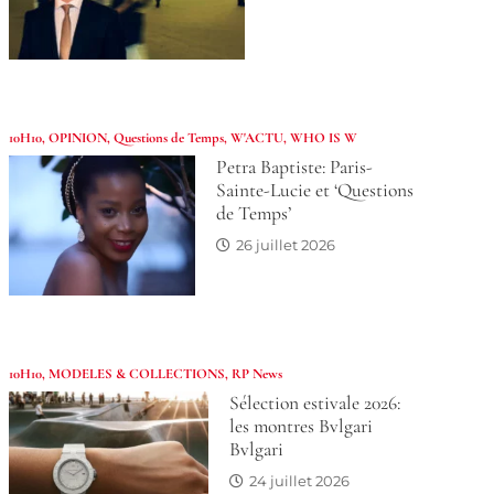
10H10
,
OPINION
,
Questions de Temps
,
W'ACTU
,
WHO IS W
Petra Baptiste: Paris-
Sainte-Lucie et ‘Questions
de Temps’
26 juillet 2026
10H10
,
MODELES & COLLECTIONS
,
RP News
Sélection estivale 2026:
les montres Bvlgari
Bvlgari
24 juillet 2026