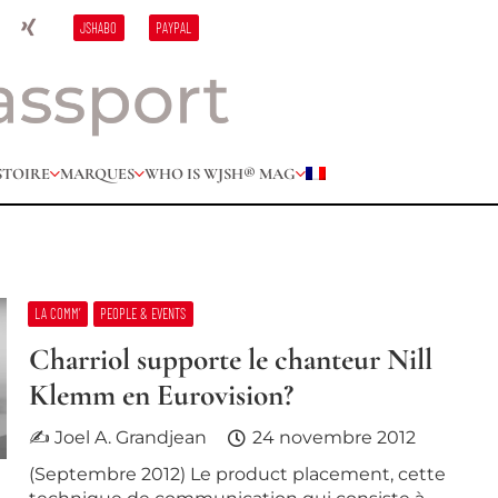
JSHABO
PAYPAL
STOIRE
MARQUES
WHO IS W
JSH® MAG
LA COMM’
PEOPLE & EVENTS
Charriol supporte le chanteur Nill
Klemm en Eurovision?
✍ Joel A. Grandjean
24 novembre 2012
(Septembre 2012) Le product placement, cette