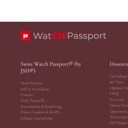
Swiss Watch Passport® (by
Dossier
JSH®)
Les Indispe
RP News
Notre histoire
Opinion | 
Joël A. Grandjean
EPHJ
Contact
Prix Gaïa
Story Textuelle
Salons Hor
Partenariats & Fundrising
Questions 
Police Cookies & RGPD
Tekitoi pa
Ethique Journalisme
JSH Magazi