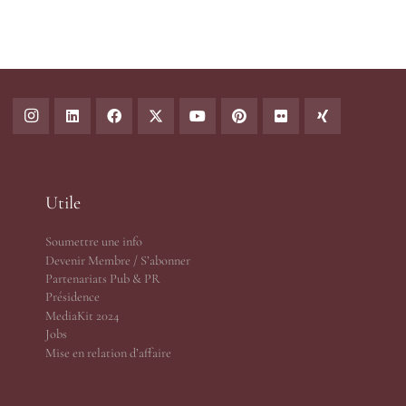
Utile
Soumettre une info
Devenir Membre / S’abonner
Partenariats Pub & PR
Présidence
MediaKit 2024
Jobs
Mise en relation d’affaire