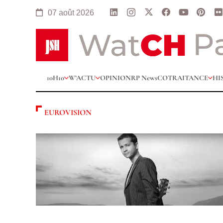
07 août 2026
10H10
W’ACTU
OPINION
RP News
COTRAITANCE
HI
EUROVISION