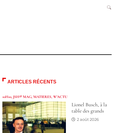
ARTICLES RÉCENTS
10H10
,
JSH® MAG
,
MATIERES
,
W'ACTU
Lionel Busch, à la
table des grands
2 août 2026