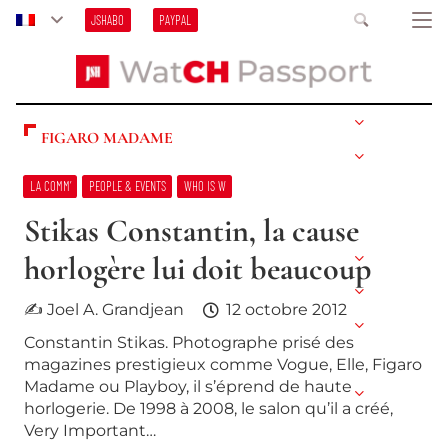
JSHABO
PAYPAL
FIGARO MADAME
LA COMM’
PEOPLE & EVENTS
WHO IS W
Stikas Constantin, la cause
horlogère lui doit beaucoup
✍ Joel A. Grandjean
12 octobre 2012
Constantin Stikas. Photographe prisé des
magazines prestigieux comme Vogue, Elle, Figaro
Madame ou Playboy, il s’éprend de haute
horlogerie. De 1998 à 2008, le salon qu’il a créé,
Very Important…