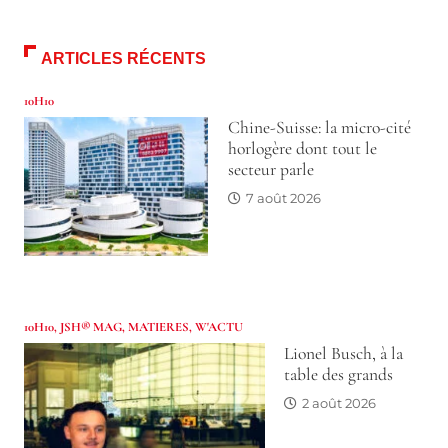
ARTICLES RÉCENTS
10H10
Chine-Suisse: la micro-cité
horlogère dont tout le
secteur parle
7 août 2026
10H10
,
JSH® MAG
,
MATIERES
,
W'ACTU
Lionel Busch, à la
table des grands
2 août 2026