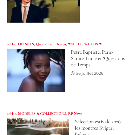
10H10
,
OPINION
,
Questions de Temps
,
W'ACTU
,
WHO IS W
Petra Baptiste: Paris-
Sainte-Lucie et ‘Questions
de Temps’
26 juillet 2026
10H10
,
MODELES & COLLECTIONS
,
RP News
Sélection estivale 2026:
les montres Bvlgari
Bvlgari