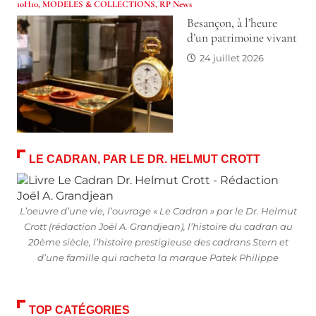
10H10
,
MODELES & COLLECTIONS
,
RP News
Besançon, à l’heure
d’un patrimoine vivant
24 juillet 2026
LE CADRAN, PAR LE DR. HELMUT CROTT
L’oeuvre d’une vie, l’ouvrage « Le Cadran » par le Dr. Helmut
Crott (rédaction Joël A. Grandjean), l’histoire du cadran au
20ème siècle, l’histoire prestigieuse des cadrans Stern et
d’une famille qui racheta la marque Patek Philippe
TOP CATÉGORIES