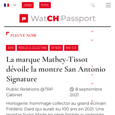
JSHABO
PAYPAL
FLEUVE NOIR
10H10
MODELES & COLLECTIONS
RP NEWS
WHO IS W
La marque Mathey-Tissot
dévoile la montre San Antonio
Signature
Public Relations @TRP
8 septembre
Cabinet
2021
Horlogerie: hommage collector au grand écrivain
Frédéric Dard qui aurait eu 100 ans en 2021. Une
montre Swiss Made en série limitée numérotée