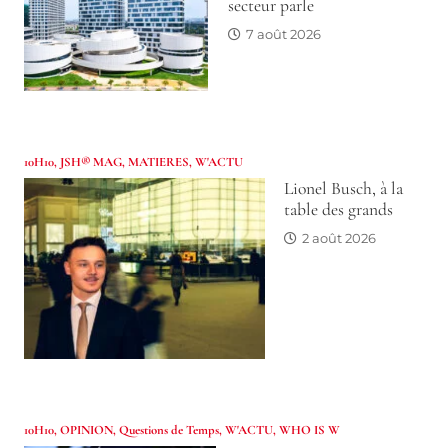
secteur parle
7 août 2026
10H10
,
JSH® MAG
,
MATIERES
,
W'ACTU
Lionel Busch, à la
table des grands
2 août 2026
10H10
,
OPINION
,
Questions de Temps
,
W'ACTU
,
WHO IS W