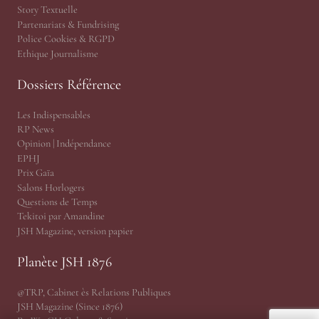
Story Textuelle
Partenariats & Fundrising
Police Cookies & RGPD
Ethique Journalisme
Dossiers Référence
Les Indispensables
RP News
Opinion | Indépendance
EPHJ
Prix Gaïa
Salons Horlogers
Questions de Temps
Tekitoi par Amandine
JSH Magazine, version papier
Planète JSH 1876
@TRP, Cabinet ès Relations Publiques
JSH Magazine (Since 1876)