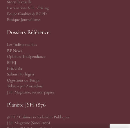
Story Textuelle
Partenariats & Fundrising
Police Cookies & RGPD
Ethique Journalisme
Dossiers Référence
Les Indispensables
RP News
Opinion | Indépendance
EPHJ
Prix Gaïa
Salons Horlogers
Questions de Temps
Tekitoi par Amandine
JSH Magazine, version papier
Planète JSH 1876
@TRP, Cabinet ès Relations Publiques
JSH Magazine (Since 1876)
ProWatCH Culture & Savoirs