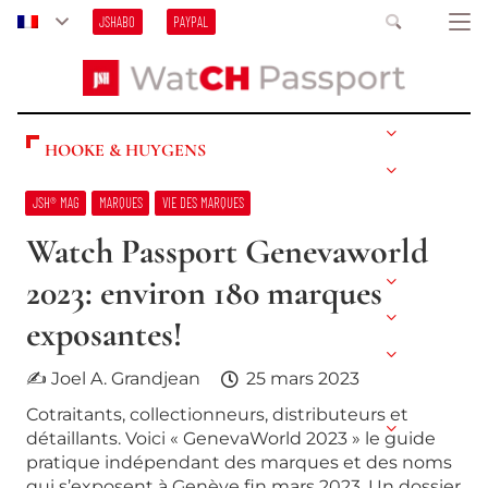
JSHABO
PAYPAL
HOOKE & HUYGENS
JSH® MAG
MARQUES
VIE DES MARQUES
Watch Passport Genevaworld
2023: environ 180 marques
exposantes!
✍ Joel A. Grandjean
25 mars 2023
Cotraitants, collectionneurs, distributeurs et
détaillants. Voici « GenevaWorld 2023 » le guide
pratique indépendant des marques et des noms
qui s’exposent à Genève fin mars 2023. Un dossier