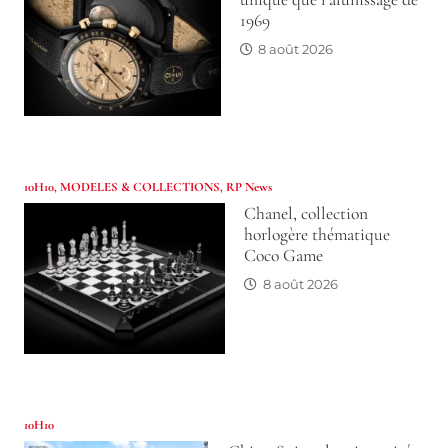
1969
8 août 2026
10H10
,
MODELES & COLLECTIONS
,
RP News
Chanel, collection
horlogère thématique
Coco Game
8 août 2026
10H10