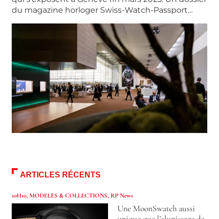
du magazine horloger Swiss-Watch-Passport…
ARTICLES RÉCENTS
10H10
,
MODELES & COLLECTIONS
,
RP News
Une MoonSwatch aussi
unique que l’alunissage de