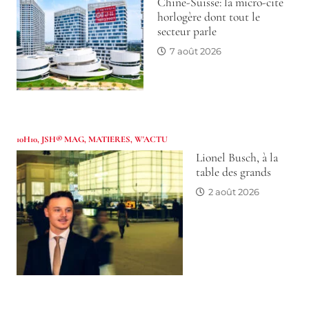
Chine-Suisse: la micro-cité
horlogère dont tout le
secteur parle
7 août 2026
10H10
,
JSH® MAG
,
MATIERES
,
W'ACTU
Lionel Busch, à la
table des grands
2 août 2026