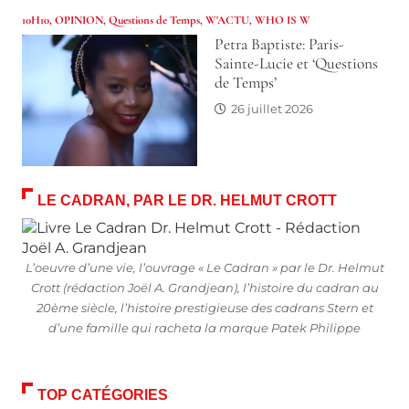
10H10
,
OPINION
,
Questions de Temps
,
W'ACTU
,
WHO IS W
Petra Baptiste: Paris-
Sainte-Lucie et ‘Questions
de Temps’
26 juillet 2026
LE CADRAN, PAR LE DR. HELMUT CROTT
L’oeuvre d’une vie, l’ouvrage « Le Cadran » par le Dr. Helmut
Crott (rédaction Joël A. Grandjean), l’histoire du cadran au
20ème siècle, l’histoire prestigieuse des cadrans Stern et
d’une famille qui racheta la marque Patek Philippe
TOP CATÉGORIES