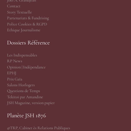
Joël A. Grandjean
Contact
Story Textuelle
Partenariats & Fundrising
Police Cookies & RGPD
Ethique Journalisme
Dossiers Référence
Les Indispensables
RP News
Opinion | Indépendance
EPHJ
Prix Gaïa
Salons Horlogers
Questions de Temps
Tekitoi par Amandine
JSH Magazine, version papier
Planète JSH 1876
@TRP, Cabinet ès Relations Publiques