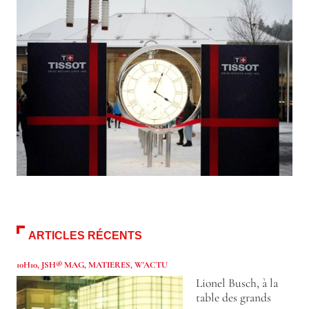
ARTICLES RÉCENTS
10H10
,
JSH® MAG
,
MATIERES
,
W'ACTU
Lionel Busch, à la
table des grands