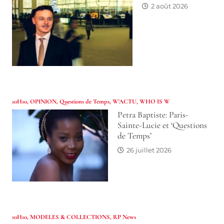
2 août 2026
10H10
,
OPINION
,
Questions de Temps
,
W'ACTU
,
WHO IS W
Petra Baptiste: Paris-
Sainte-Lucie et ‘Questions
de Temps’
26 juillet 2026
10H10
,
MODELES & COLLECTIONS
,
RP News