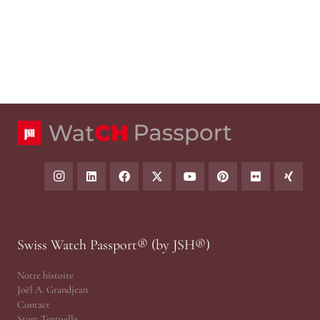
Swiss Watch Passport® (by JSH®)
Notre histoire
Joël A. Grandjean
Contact
Story Textuelle