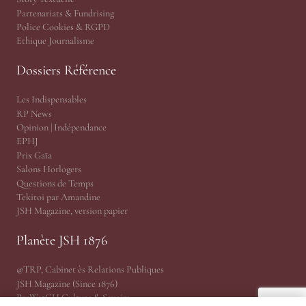
Partenariats & Fundrising
Police Cookies & RGPD
Ethique Journalisme
Dossiers Référence
Les Indispensables
RP News
Opinion | Indépendance
EPHJ
Prix Gaïa
Salons Horlogers
Questions de Temps
Tekitoi par Amandine
JSH Magazine, version papier
Planète JSH 1876
@TRP, Cabinet ès Relations Publiques
JSH Magazine (Since 1876)
ProWatCH Culture & Savoirs