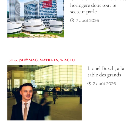
horlogère dont tout le
secteur parle
7 août 2026
10H10
,
JSH® MAG
,
MATIERES
,
W'ACTU
Lionel Busch, à la
table des grands
2 août 2026