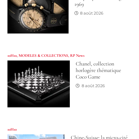
1969
8 août 2026
10H10
,
MODELES & COLLECTIONS
,
RP News
Chanel, collection
horlogère thématique
Coco Game
8 août 2026
10H10
Chine-Suisse: la micro-cité