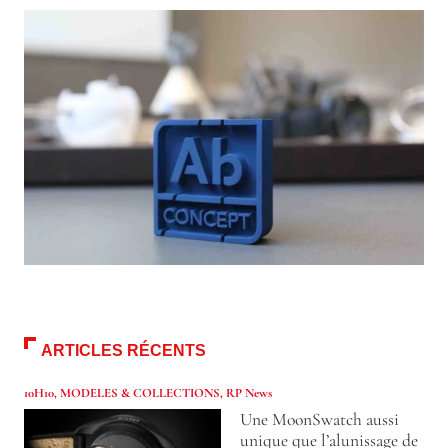
ARTICLES RÉCENTS
10H10
,
MODELES & COLLECTIONS
,
RP News
Une MoonSwatch aussi
unique que l’alunissage de