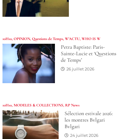
10H10
,
OPINION
,
Questions de Temps
,
W'ACTU
,
WHO IS W
Petra Baptiste: Paris-
Sainte-Lucie et ‘Questions
de Temps’
26 juillet 2026
10H10
,
MODELES & COLLECTIONS
,
RP News
Sélection estivale 2026:
les montres Bvlgari
Bvlgari
24 juillet 2026