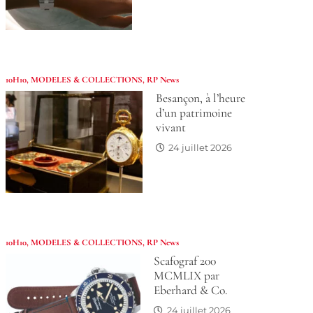
10H10
,
MODELES & COLLECTIONS
,
RP News
Besançon, à l’heure
d’un patrimoine
vivant
24 juillet 2026
10H10
,
MODELES & COLLECTIONS
,
RP News
Scafograf 200
MCMLIX par
Eberhard & Co.
24 juillet 2026