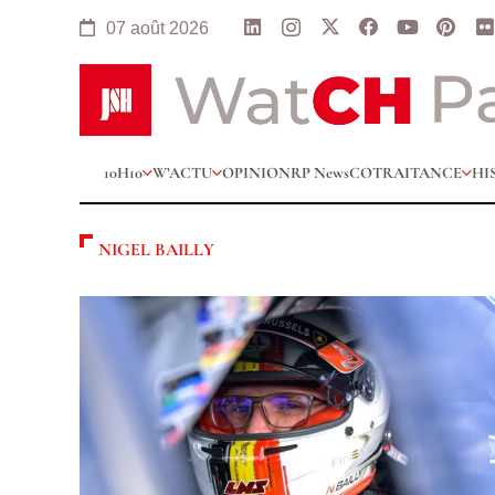
07 août 2026
10H10
W’ACTU
OPINION
RP News
COTRAITANCE
HI
NIGEL BAILLY