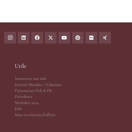
Utile
Soumettre une info
Devenir Membre / S’abonner
Partenariats Pub & PR
Présidence
MediaKit 2024
Jobs
Mise en relation d’affaire