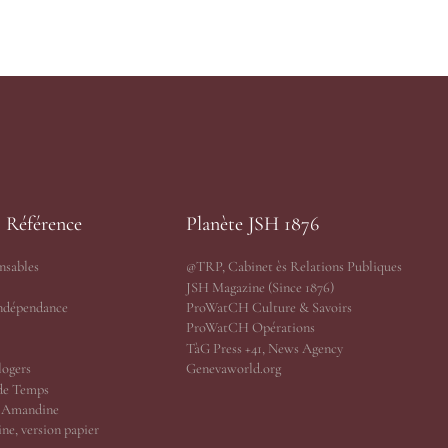
s Référence
Planète JSH 1876
nsables
@TRP, Cabinet ès Relations Publiques
JSH Magazine (Since 1876)
Indépendance
ProWatCH Culture & Savoirs
ProWatCH Opérations
TàG Press +41, News Agency
logers
Genevaworld.org
de Temps
r Amandine
ne, version papier