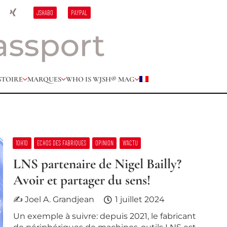
JSHABO
PAYPAL
STOIRE
MARQUES
WHO IS W
JSH® MAG
10H10
ECHOS DES FABRIQUES
OPINION
W’ACTU
LNS partenaire de Nigel Bailly?
Avoir et partager du sens!
✍ Joel A. Grandjean
1 juillet 2024
Un exemple à suivre: depuis 2021, le fabricant