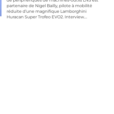
de périphériques de machines-outils LNS est
partenaire de Nigel Bailly, pilote à mobilité
réduite d’une magnifique Lamborghini
Huracan Super Trofeo EVO2. Interview.…