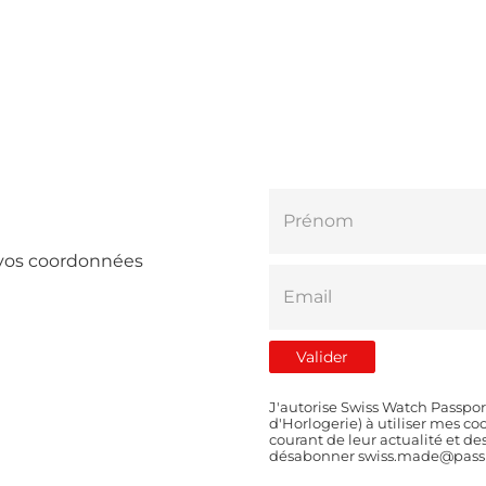
e vos coordonnées
J'autorise Swiss Watch Passpor
d'Horlogerie) à utiliser mes 
courant de leur actualité et d
désabonner swiss.made@passp