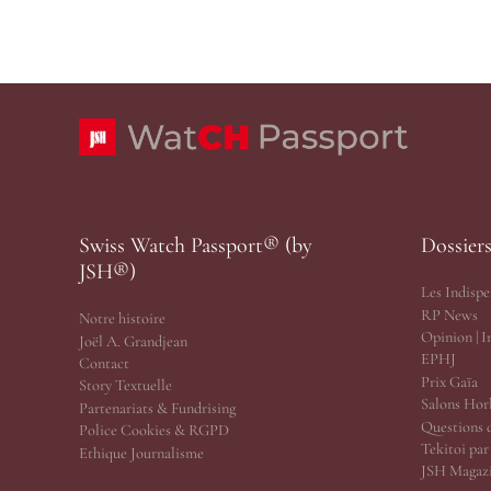
Swiss Watch Passport® (by
Dossier
JSH®)
Les Indispe
RP News
Notre histoire
Opinion | 
Joël A. Grandjean
EPHJ
Contact
Prix Gaïa
Story Textuelle
Salons Hor
Partenariats & Fundrising
Questions 
Police Cookies & RGPD
Tekitoi pa
Ethique Journalisme
JSH Magazi