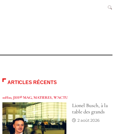
ARTICLES RÉCENTS
10H10
,
JSH® MAG
,
MATIERES
,
W'ACTU
Lionel Busch, à la
table des grands
2 août 2026