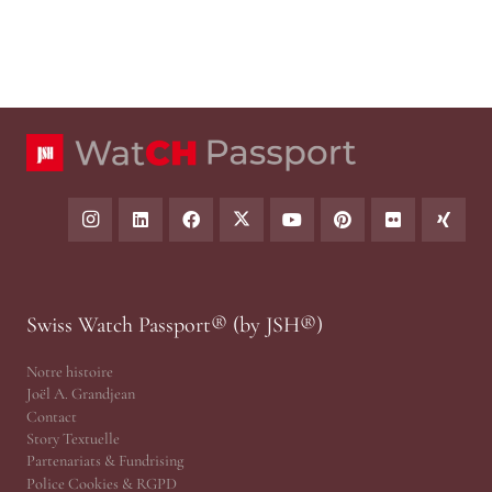
Swiss Watch Passport® (by JSH®)
Notre histoire
Joël A. Grandjean
Contact
Story Textuelle
Partenariats & Fundrising
Police Cookies & RGPD