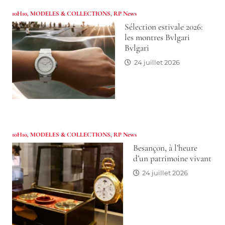
10H10
,
MODELES & COLLECTIONS
,
RP News
Sélection estivale 2026:
les montres Bvlgari
Bvlgari
24 juillet 2026
10H10
,
MODELES & COLLECTIONS
,
RP News
Besançon, à l’heure
d’un patrimoine vivant
24 juillet 2026