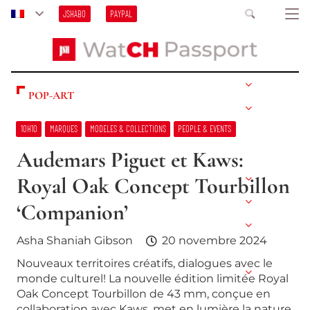
JSHABO
PAYPAL
POP-ART
10H10
MARQUES
MODELES & COLLECTIONS
PEOPLE & EVENTS
Audemars Piguet et Kaws:
Royal Oak Concept Tourbillon
‘Companion’
Asha Shaniah Gibson
20 novembre 2024
Nouveaux territoires créatifs, dialogues avec le
monde culturel! La nouvelle édition limitée Royal
Oak Concept Tourbillon de 43 mm, conçue en
collaboration avec Kaws, met en lumière la nature