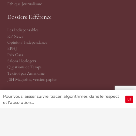
Ethique Journalisme
Dossiers Référence
Les Indispensables
RP News
Opinion | Indépendance
EPHJ
Prix Gaïa
Salons Horlogers
Questions de Temps
Tekitoi par Amandine
JSH Magazine, version papier
Planète JSH 1876
Pour vous laisser suivre, tracer, algorithmer, dans le respect
OK
et l'absolution...
@TRP, Cabinet ès Relations Publiques
JSH Magazine (Since 1876)
ProWatCH Culture & Savoirs
ProWatCH Opérations
TàG Press +41, News Agency