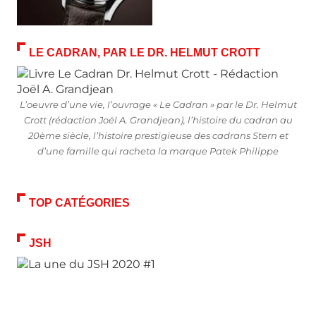
LE CADRAN, PAR LE DR. HELMUT CROTT
L’oeuvre d’une vie, l’ouvrage « Le Cadran » par le Dr. Helmut
Crott (rédaction Joël A. Grandjean), l’histoire du cadran au
20ème siècle, l’histoire prestigieuse des cadrans Stern et
d’une famille qui racheta la marque Patek Philippe
TOP CATÉGORIES
JSH