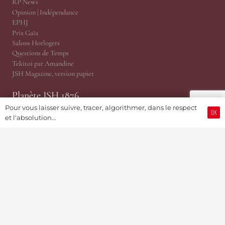
RP News
Opinion | Indépendance
EPHJ
Prix Gaïa
Salons Horlogers
Questions de Temps
Tekitoi par Amandine
JSH Magazine, version papier
Planète JSH 1876
Pour vous laisser suivre, tracer, algorithmer, dans le respect
OK
@TRP, Cabinet ès Relations Publiques
et l'absolution...
JSH Magazine (Since 1876)
ProWatCH Culture & Savoirs
ProWatCH Opérations
TàG Press +41, News Agency
Genevaworld.org
Utile
Soumettre une info
Devenir Membre / S’abonner