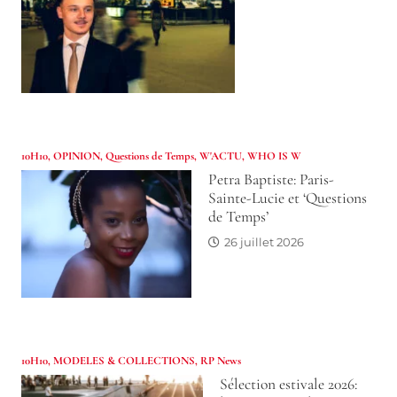
10H10
,
OPINION
,
Questions de Temps
,
W'ACTU
,
WHO IS W
Petra Baptiste: Paris-
Sainte-Lucie et ‘Questions
de Temps’
26 juillet 2026
10H10
,
MODELES & COLLECTIONS
,
RP News
Sélection estivale 2026: