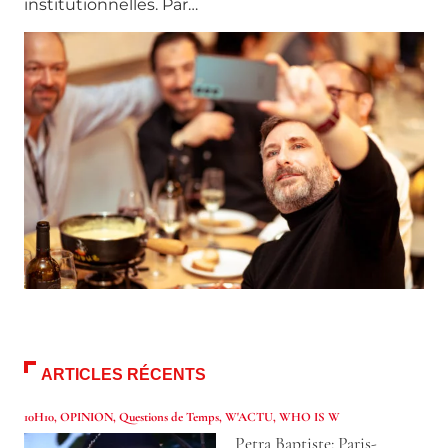
institutionnelles. Par…
ARTICLES RÉCENTS
10H10
,
OPINION
,
Questions de Temps
,
W'ACTU
,
WHO IS W
Petra Baptiste: Paris-