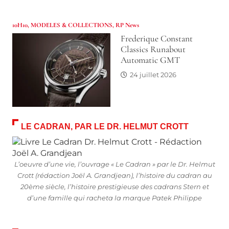
10H10
,
MODELES & COLLECTIONS
,
RP News
Frederique Constant
Classics Runabout
Automatic GMT
24 juillet 2026
LE CADRAN, PAR LE DR. HELMUT CROTT
L’oeuvre d’une vie, l’ouvrage « Le Cadran » par le Dr. Helmut
Crott (rédaction Joël A. Grandjean), l’histoire du cadran au
20ème siècle, l’histoire prestigieuse des cadrans Stern et
d’une famille qui racheta la marque Patek Philippe