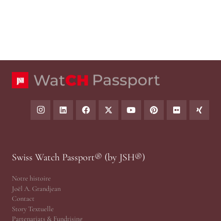
Swiss Watch Passport® (by JSH®)
Notre histoire
Joël A. Grandjean
Contact
Story Textuelle
Partenariats & Fundrising