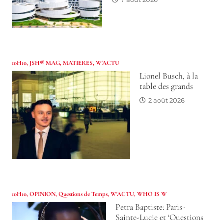
10H10
,
JSH® MAG
,
MATIERES
,
W'ACTU
Lionel Busch, à la
table des grands
2 août 2026
10H10
,
OPINION
,
Questions de Temps
,
W'ACTU
,
WHO IS W
Petra Baptiste: Paris-
Sainte-Lucie et ‘Questions