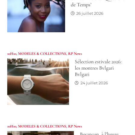
de Temps’
26 juillet 2026
10H10
,
MODELES & COLLECTIONS
,
RP News
Sélection estivale 2026:
les montres Bvlgari
Bvlgari
24 juillet 2026
10H10
,
MODELES & COLLECTIONS
,
RP News
Besançon, à l’heure