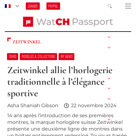
JSHABO
PAYPAL
ZEITWINKEL
10H10
MODELES & COLLECTIONS
RP NEWS
Zeitwinkel allie l’horlogerie
traditionnelle à l’élégance
sportive
Asha Shaniah Gibson
22 novembre 2024
14 ans après l’introduction de ses premières
montres, la marque horlogère suisse Zeitwinkel
présente une deuxième ligne de montres dans
un boîtier entièrement redessiné. Toujours basée