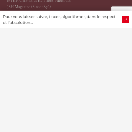
@TRP, Cabinet ès Relations Publiques
JSH Magazine (Since 1876)
ProWatCH Culture & Savoirs
Pour vous laisser suivre, tracer, algorithmer, dans le respect
ProWatCH Opérations
OK
et l'absolution...
TàG Press +41, News Agency
Genevaworld.org
Utile
Soumettre une info
Devenir Membre / S’abonner
Partenariats Pub & PR
Présidence
MediaKit 2024
Jobs
Mise en relation d’affaire
©Swiss Watch Passport by JSH® (Since 1876) – Soutenu par