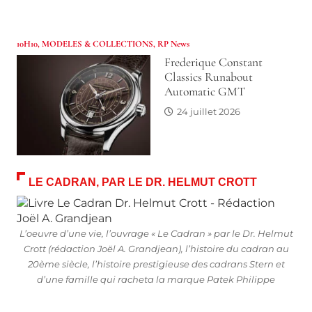
10H10
,
MODELES & COLLECTIONS
,
RP News
Frederique Constant
Classics Runabout
Automatic GMT
24 juillet 2026
LE CADRAN, PAR LE DR. HELMUT CROTT
L’oeuvre d’une vie, l’ouvrage « Le Cadran » par le Dr. Helmut
Crott (rédaction Joël A. Grandjean), l’histoire du cadran au
20ème siècle, l’histoire prestigieuse des cadrans Stern et
d’une famille qui racheta la marque Patek Philippe