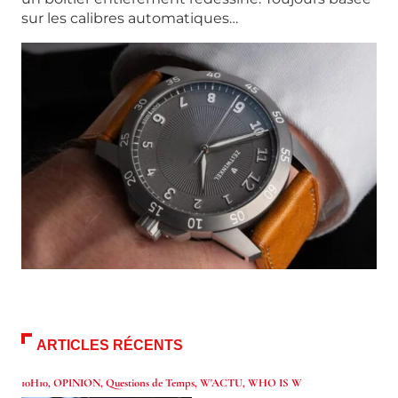
sur les calibres automatiques…
ARTICLES RÉCENTS
10H10
,
OPINION
,
Questions de Temps
,
W'ACTU
,
WHO IS W