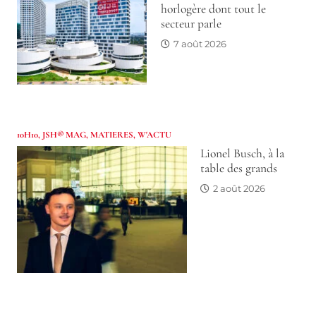
horlogère dont tout le
secteur parle
7 août 2026
10H10
,
JSH® MAG
,
MATIERES
,
W'ACTU
Lionel Busch, à la
table des grands
2 août 2026