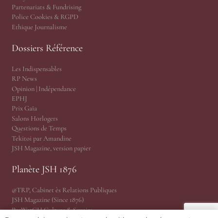
Partenariats & Fundrising
Police Cookies & RGPD
Ethique Journalisme
Dossiers Référence
Les Indispensables
RP News
Opinion | Indépendance
EPHJ
Prix Gaïa
Salons Horlogers
Questions de Temps
Tekitoi par Amandine
JSH Magazine, version papier
Planète JSH 1876
@TRP, Cabinet ès Relations Publiques
JSH Magazine (Since 1876)
ProWatCH Culture & Savoirs