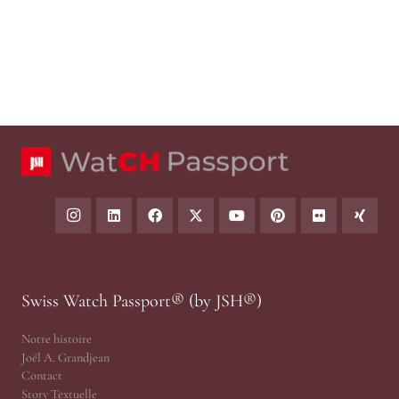
Swiss Watch Passport® (by JSH®)
Notre histoire
Joël A. Grandjean
Contact
Story Textuelle