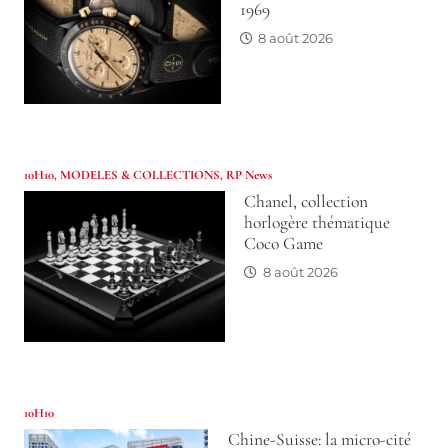
1969
8 août 2026
10H10
,
MODELES & COLLECTIONS
,
RP News
Chanel, collection
horlogère thématique
Coco Game
8 août 2026
10H10
Chine-Suisse: la micro-cité