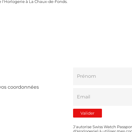
e l'Horlogerie à La Chaux-de-Fonds.
e vos coordonnées
J'autorise Swiss Watch Passpor
d'Horlogerie) à utiliser mes 