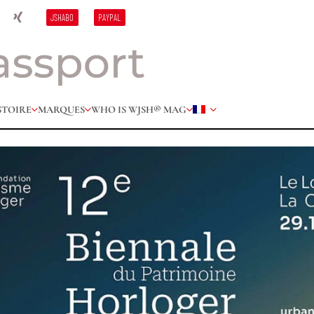
JSHABO
PAYPAL
STOIRE
MARQUES
WHO IS W
JSH® MAG