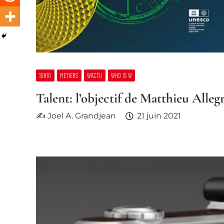
10H10
METIERS
W’ACTU
WHO IS W
Talent: l’objectif de Matthieu Alleg
✍ Joel A. Grandjean
21 juin 2021