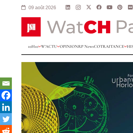
09 août 2026
10H10
W’ACTU
OPINION
RP News
COTRAITANCE
HI