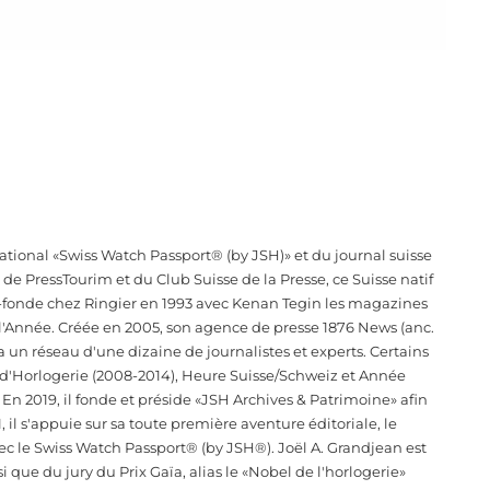
tional «Swiss Watch Passport® (by JSH)» et du journal suisse
e PressTourim et du Club Suisse de la Presse, ce Suisse natif
co-fonde chez Ringier en 1993 avec Kenan Tegin les magazines
 l'Année. Créée en 2005, son agence de presse 1876 News (anc.
a un réseau d'une dizaine de journalistes et experts. Certains
e d'Horlogerie (2008-2014), Heure Suisse/Schweiz et Année
 En 2019, il fonde et préside «JSH Archives & Patrimoine» afin
, il s'appuie sur sa toute première aventure éditoriale, le
ec le Swiss Watch Passport® (by JSH®). Joël A. Grandjean est
que du jury du Prix Gaïa, alias le «Nobel de l'horlogerie»