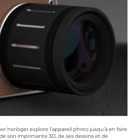
 horloger explore l’appareil photo jusqu’à en faire
 de son imprimante 3D, de ses dessins et de