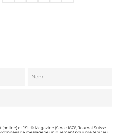
t (online) et JSH® Magazine (Since 1876, Journal Suisse
coordonnées de messagerie uniquement pour me tenir au