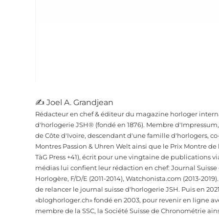
✍ Joel A. Grandjean
Rédacteur en chef & éditeur du magazine horloger interna
d'horlogerie JSH® (fondé en 1876). Membre d'Impressum, d
de Côte d'Ivoire, descendant d'une famille d'horlogers, 
Montres Passion & Uhren Welt ainsi que le Prix Montre de
TàG Press +41), écrit pour une vingtaine de publications vi
médias lui confient leur rédaction en chef: Journal Suiss
Horlogère, F/D/E (2011-2014), Watchonista.com (2013-2019).
de relancer le journal suisse d'horlogerie JSH. Puis en 2021
«bloghorloger.ch» fondé en 2003, pour revenir en ligne av
membre de la SSC, la Société Suisse de Chronométrie ainsi 