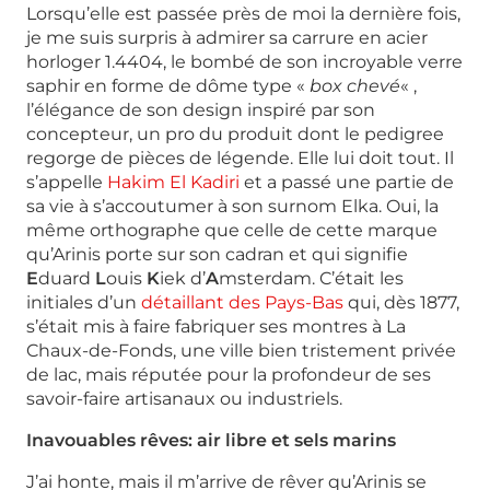
Lorsqu’elle est passée près de moi la dernière fois,
je me suis surpris à admirer sa carrure en acier
horloger 1.4404, le bombé de son incroyable verre
saphir en forme de dôme type «
box chevé
« ,
l’élégance de son design inspiré par son
concepteur, un pro du produit dont le pedigree
regorge de pièces de légende. Elle lui doit tout. Il
s’appelle
Hakim El Kadiri
et a passé une partie de
sa vie à s’accoutumer à son surnom Elka. Oui, la
même orthographe que celle de cette marque
qu’Arinis porte sur son cadran et qui signifie
E
duard
L
ouis
K
iek d’
A
msterdam. C’était les
initiales d’un
détaillant des Pays-Bas
qui, dès 1877,
s’était mis à faire fabriquer ses montres à La
Chaux-de-Fonds, une ville bien tristement privée
de lac, mais réputée pour la profondeur de ses
savoir-faire artisanaux ou industriels.
Inavouables rêves: air libre et sels marins
J’ai honte, mais il m’arrive de rêver qu’Arinis se