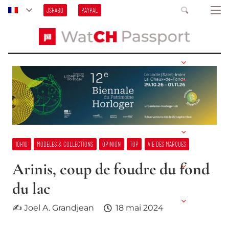
JSHABO
PAYPAL
10H10
MODELES & COLLECTIONS
OPINION
TOP
VIE DES MARQUES
Arinis, coup de foudre du fond
du lac
✍ Joel A. Grandjean
18 mai 2024