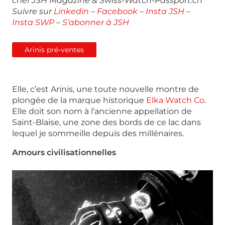
chef JSH Magazine & Swiss-Watch-Passport.ch
Suivre sur
Linkedin
–
Facebook
–
Insta JSH
–
Insta SWP
–
S’abonner à JSH
Arinis pré-ventes
Elle, c’est Arinis, une toute nouvelle montre de
plongée de la marque historique
Elka Watch Co
.
Elle doit son nom à l’ancienne appellation de
Saint-Blaise, une zone des bords de ce lac dans
lequel je sommeille depuis des millénaires.
Amours civilisationnelles