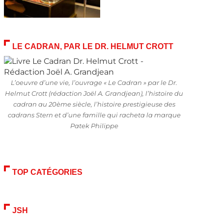
LE CADRAN, PAR LE DR. HELMUT CROTT
L’oeuvre d’une vie, l’ouvrage « Le Cadran » par le Dr.
Helmut Crott (rédaction Joël A. Grandjean), l’histoire du
cadran au 20ème siècle, l’histoire prestigieuse des
cadrans Stern et d’une famille qui racheta la marque
Patek Philippe
TOP CATÉGORIES
JSH