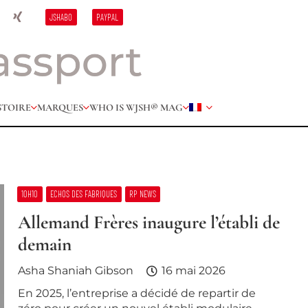
JSHABO
PAYPAL
STOIRE
MARQUES
WHO IS W
JSH® MAG
10H10
ECHOS DES FABRIQUES
RP NEWS
Allemand Frères inaugure l’établi de
demain
Asha Shaniah Gibson
16 mai 2026
En 2025, l’entreprise a décidé de repartir de