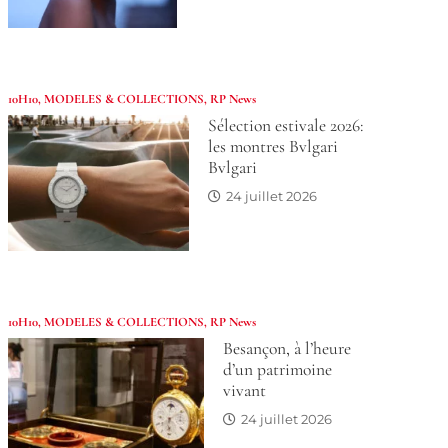
10H10
,
MODELES & COLLECTIONS
,
RP News
Sélection estivale 2026:
les montres Bvlgari
Bvlgari
24 juillet 2026
10H10
,
MODELES & COLLECTIONS
,
RP News
Besançon, à l’heure
d’un patrimoine
vivant
24 juillet 2026