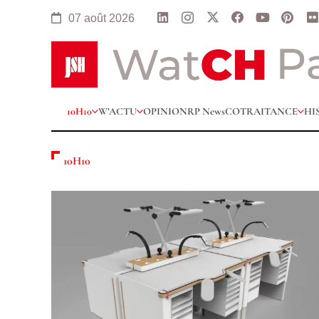
07 août 2026
10H10
W’ACTU
OPINION
RP News
COTRAITANCE
HI
10H10