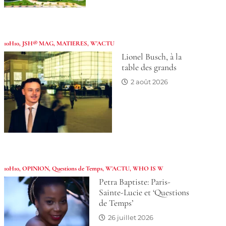
10H10
,
JSH® MAG
,
MATIERES
,
W'ACTU
Lionel Busch, à la
table des grands
2 août 2026
10H10
,
OPINION
,
Questions de Temps
,
W'ACTU
,
WHO IS W
Petra Baptiste: Paris-
Sainte-Lucie et ‘Questions
de Temps’
26 juillet 2026