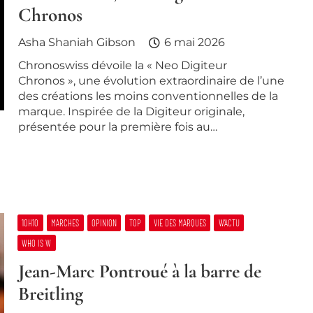
Chronos
Asha Shaniah Gibson
6 mai 2026
Chronoswiss dévoile la « Neo Digiteur
Chronos », une évolution extraordinaire de l’une
des créations les moins conventionnelles de la
marque. Inspirée de la Digiteur originale,
présentée pour la première fois au…
10H10
MARCHES
OPINION
TOP
VIE DES MARQUES
W’ACTU
WHO IS W
Jean-Marc Pontroué à la barre de
Breitling