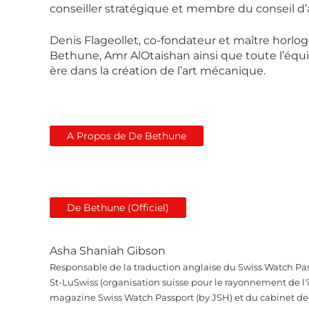
conseiller stratégique et membre du conseil d
Denis Flageollet, co-fondateur et maître horl
Bethune, Amr AlOtaishan ainsi que toute l’équ
ère dans la création de l’art mécanique.
A Propos de De Bethune
De Bethune (Officiel)
Asha Shaniah Gibson
Responsable de la traduction anglaise du Swiss Watch Pas
St-LuSwiss (organisation suisse pour le rayonnement de l'î
magazine Swiss Watch Passport (by JSH) et du cabinet de r