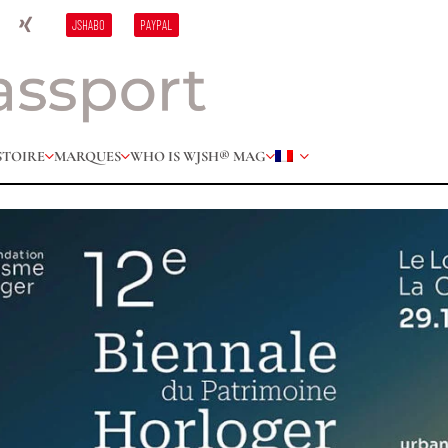
JSHABO
PAYPAL
STOIRE
MARQUES
WHO IS W
JSH® MAG