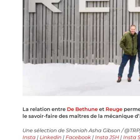
La relation entre
De Bethune
et
Reuge
permet
le savoir-faire des maîtres de la mécanique d’
Une sélection de Shaniah Asha Gibson / @TRP,
Insta
|
Linkedin
|
Facebook
|
Insta JSH
|
Insta