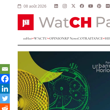
08 août 2026
10H10
W’ACTU
OPINION
RP News
COTRAITANCE
HI