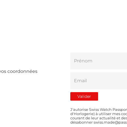
e vos coordonnées
J'autorise Swiss Watch Passpor
d'Horlogerie) à utiliser mes 
courant de leur actualité et d
désabonner swiss.made@passp