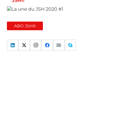
JSH®
ABO JSH®