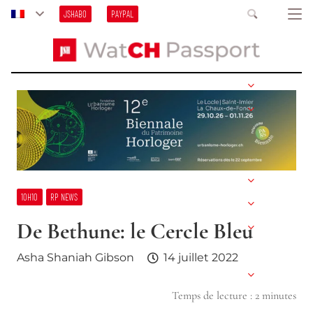
JSHABO
PAYPAL
10H10
RP NEWS
De Bethune: le Cercle Bleu
Asha Shaniah Gibson
14 juillet 2022
Temps de lecture :
2
minutes