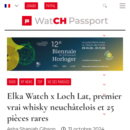
JSHABO
PAYPAL
10H10
RP NEWS
TOP
VIE DES MARQUES
Elka Watch x Loch Lat, premier
vrai whisky neuchâtelois et 25
pièces rares
Asha Shaniah Gibson
31 octobre 2024