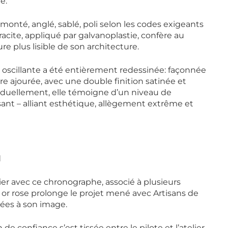
é.
monté, anglé, sablé, poli selon les codes exigeants
acite, appliqué par galvanoplastie, confère au
plus lisible de son architecture.
se oscillante a été entièrement redessinée: façonnée
ire ajourée, avec une double finition satinée et
dividuellement, elle témoigne d’un niveau de
nt – alliant esthétique, allègement extrême et
l
ier avec ce chronographe, associé à plusieurs
 or rose prolonge le projet mené avec Artisans de
nées à son image.
e confiance s’est tissée entre le pilote et l’atelier.