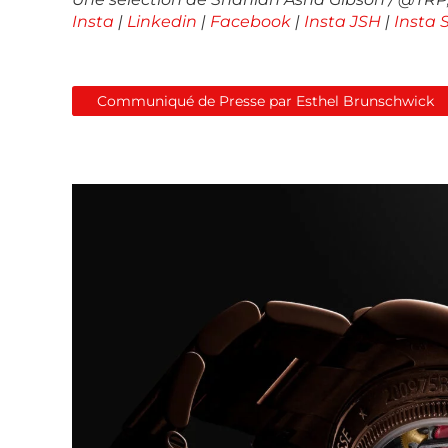
Insta
|
Linkedin
|
Facebook
|
Insta JSH
|
Insta
Communiqué de Presse par Esthel Brunschwick