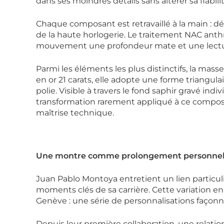
dans ses moindres détails sans altérer sa fiabilit
Chaque composant est retravaillé à la main : dé
de la haute horlogerie. Le traitement NAC anthr
mouvement une profondeur mate et une lecture 
Parmi les éléments les plus distinctifs, la mas
en or 21 carats, elle adopte une forme triangula
polie. Visible à travers le fond saphir gravé in
transformation rarement appliqué à ce composa
maîtrise technique.
Une montre comme prolongement personne
Juan Pablo Montoya entretient un lien particul
moments clés de sa carrière. Cette variation en
Genève : une série de personnalisations façon
Depuis leur première collaboration, une relation d