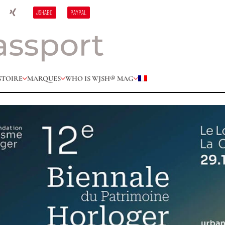
JSHABO
PAYPAL
STOIRE
MARQUES
WHO IS W
JSH® MAG