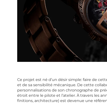
Ce projet est né d’un désir simple: faire de cet
et de sa sensibilité mécanique. De cette collab
personnalisations de son chronographe de prédi
étroit entre le pilote et l’atelier. À travers les 
finitions, architecture) est devenue une référenc