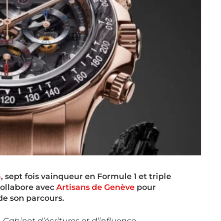
a
, sept fois vainqueur en Formule 1 et triple
collabore avec
Artisans de Genève
pour
e son parcours.
, Cabinet
d’écritures et d’influence