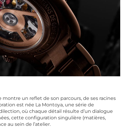
te montre un reflet de son parcours, de ses racines
oration est née La Montoya, une série de
lection, où chaque détail résulte d’un dialogue
années, cette configuration singulière (matières,
e au sein de l’atelier.