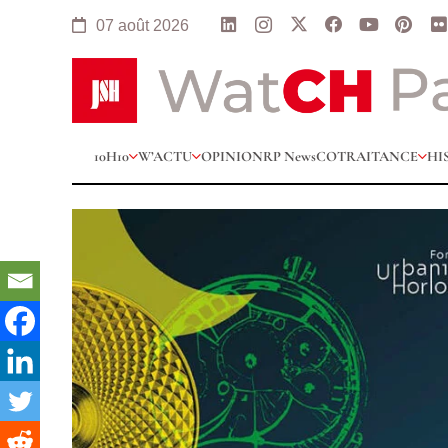
07 août 2026
10H10
W’ACTU
OPINION
RP News
COTRAITANCE
HI