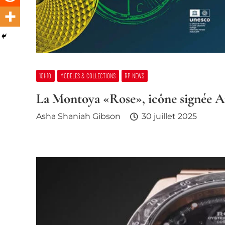
10H10
MODELES & COLLECTIONS
RP NEWS
La Montoya «Rose», icône signée A
Asha Shaniah Gibson
30 juillet 2025