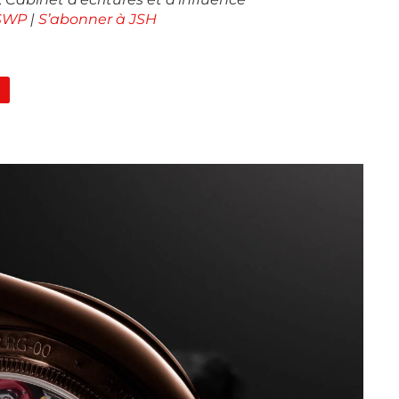
 SWP
|
S’abonner à JSH