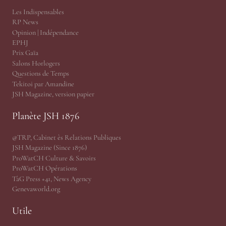
Les Indispensables
RP News
Opinion | Indépendance
EPHJ
Prix Gaïa
Salons Horlogers
Questions de Temps
Tekitoi par Amandine
JSH Magazine, version papier
Planète JSH 1876
@TRP, Cabinet ès Relations Publiques
JSH Magazine (Since 1876)
ProWatCH Culture & Savoirs
ProWatCH Opérations
TàG Press +41, News Agency
Genevaworld.org
Utile