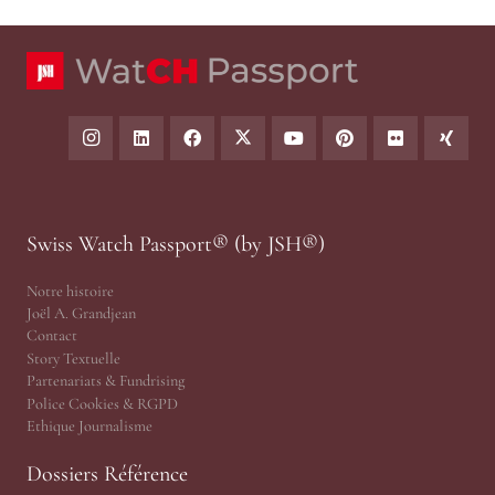
Swiss Watch Passport® (by JSH®)
Notre histoire
Joël A. Grandjean
Contact
Story Textuelle
Partenariats & Fundrising
Police Cookies & RGPD
Ethique Journalisme
Dossiers Référence