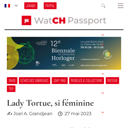
JSHABO
PAYPAL
10H10
ECHOS DES FABRIQUES
JSH® MAG
MODELES & COLLECTIONS
MOTEUR
TOP
Lady Tortue, si féminine
✍ Joel A. Grandjean
27 mai 2023