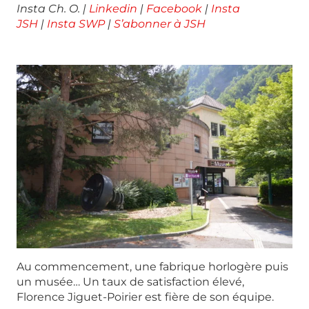
Insta Ch. O. |
Linkedin
|
Facebook
|
Insta
JSH
|
Insta SWP
|
S’abonner à JSH
Au commencement, une fabrique horlogère puis
un musée… Un taux de satisfaction élevé,
Florence Jiguet-Poirier est fière de son équipe.