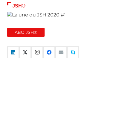
JSH®
ABO JSH®