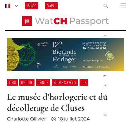
JSHABO
PAYPAL
10H10
HISTOIRE
OPINION
PEOPLE & EVENTS
TOP
Le musée d’horlogerie et du
décolletage de Cluses
Charlotte Ollivier
18 juillet 2024