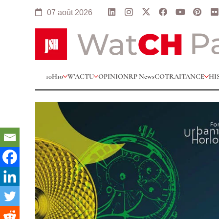
07 août 2026
10H10
W’ACTU
OPINION
RP News
COTRAITANCE
HI