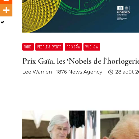
10H10
PEOPLE & EVENTS
PRIX GAÏA
WHO IS W
Prix Gaïa, les ‘Nobels de l’horlogeri
Lee Warrien | 1876 News Agency
28 août 