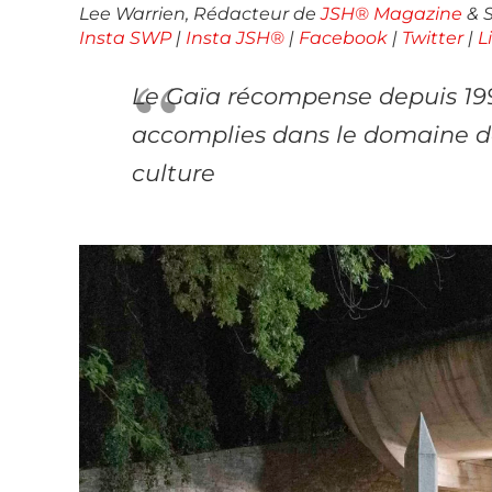
Lee Warrien, Rédacteur de
JSH® Magazine
& S
Insta SWP
|
Insta JSH®
|
Facebook
|
Twitter
|
L
Le Gaïa récompense depuis 1993
accomplies dans le domaine de 
culture