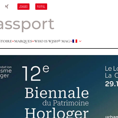
JSHABO
PAYPAL
STOIRE
MARQUES
WHO IS W
JSH® MAG