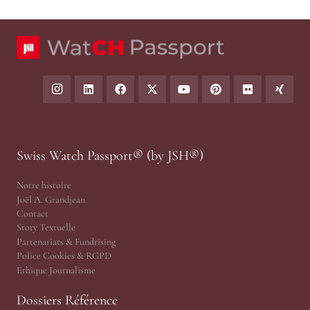
Swiss Watch Passport® (by JSH®)
Notre histoire
Joël A. Grandjean
Contact
Story Textuelle
Partenariats & Fundrising
Police Cookies & RGPD
Ethique Journalisme
Dossiers Référence