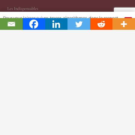
Les Indispensables
RP News
Pour vous laisser suivre, tracer, algorithmer, dans le respect
Opinion | Indépendance
OK
et l'absolution...
EPHJ
Prix Gaïa
Salons Horlogers
Questions de Temps
Tekitoi par Amandine
JSH Magazine, version papier
Planète JSH 1876
@TRP, Cabinet ès Relations Publiques
JSH Magazine (Since 1876)
ProWatCH Culture & Savoirs
ProWatCH Opérations
TàG Press +41, News Agency
Genevaworld.org
Utile