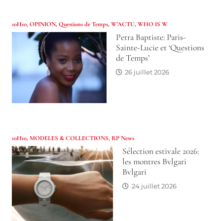
10H10
,
OPINION
,
Questions de Temps
,
W'ACTU
,
WHO IS W
Petra Baptiste: Paris-
Sainte-Lucie et ‘Questions
de Temps’
26 juillet 2026
10H10
,
MODELES & COLLECTIONS
,
RP News
Sélection estivale 2026:
les montres Bvlgari
Bvlgari
24 juillet 2026