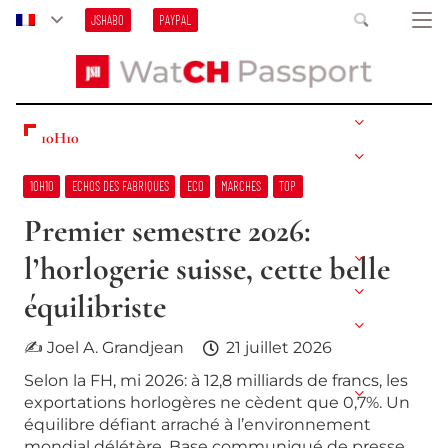
JSHABO
PAYPAL
10H10
10H10
ECHOS DES FABRIQUES
ECO
MARCHES
TOP
Premier semestre 2026:
l’horlogerie suisse, cette belle
équilibriste
✍ Joel A. Grandjean
21 juillet 2026
Selon la FH, mi 2026: à 12,8 milliards de francs, les
exportations horlogères ne cèdent que 0,7%. Un
équilibre défiant arraché à l’environnement
mondial délétère. Base communiqué de presse