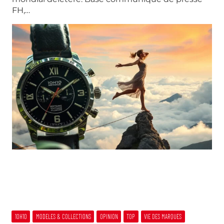
FH,…
10H10
MODELES & COLLECTIONS
OPINION
TOP
VIE DES MARQUES