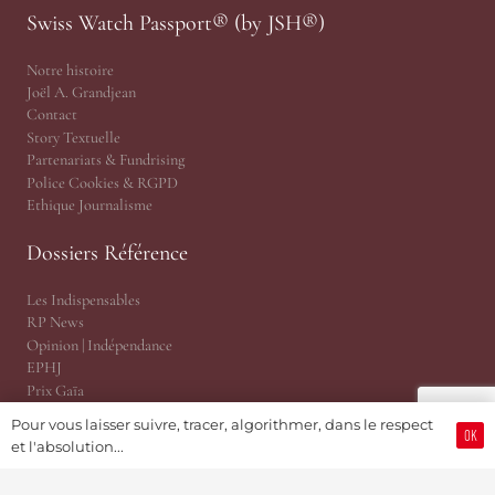
Swiss Watch Passport® (by JSH®)
Notre histoire
Joël A. Grandjean
Contact
Story Textuelle
Partenariats & Fundrising
Police Cookies & RGPD
Ethique Journalisme
Dossiers Référence
Les Indispensables
RP News
Opinion | Indépendance
EPHJ
Prix Gaïa
Salons Horlogers
Pour vous laisser suivre, tracer, algorithmer, dans le respect
Questions de Temps
OK
et l'absolution...
Tekitoi par Amandine
JSH Magazine, version papier