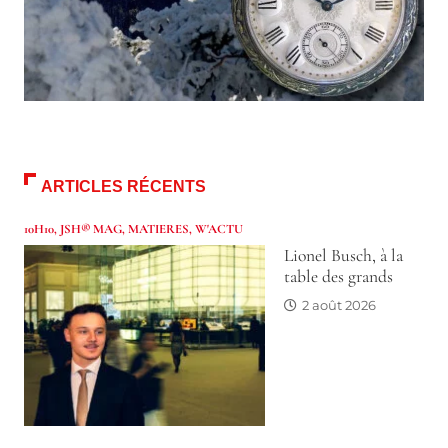
ARTICLES RÉCENTS
10H10
,
JSH® MAG
,
MATIERES
,
W'ACTU
Lionel Busch, à la
table des grands
2 août 2026