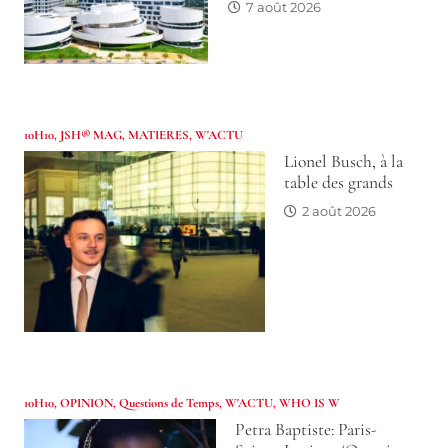
7 août 2026
10H10
,
JSH® MAG
,
MATIERES
,
W'ACTU
Lionel Busch, à la
table des grands
2 août 2026
10H10
,
OPINION
,
Questions de Temps
,
W'ACTU
,
WHO IS W
Petra Baptiste: Paris-