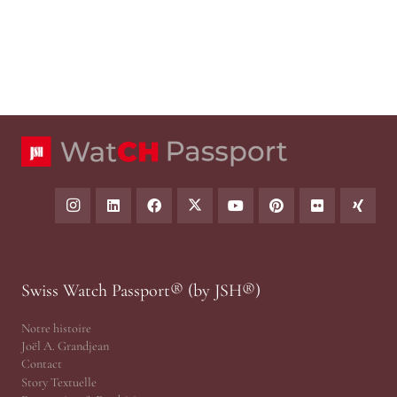
Swiss Watch Passport® (by JSH®)
Notre histoire
Joël A. Grandjean
Contact
Story Textuelle