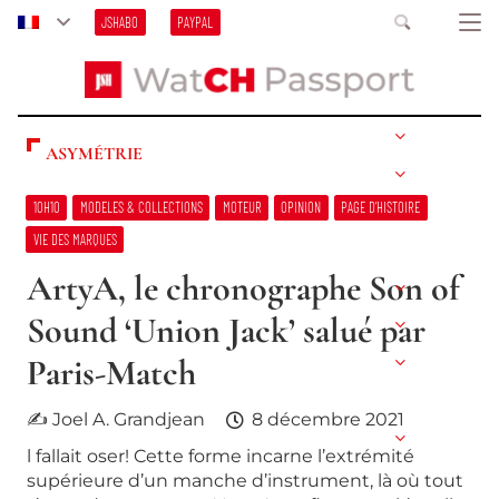
JSHABO
PAYPAL
ASYMÉTRIE
10H10
MODELES & COLLECTIONS
MOTEUR
OPINION
PAGE D’HISTOIRE
VIE DES MARQUES
ArtyA, le chronographe Son of
Sound ‘Union Jack’ salué par
Paris-Match
✍ Joel A. Grandjean
8 décembre 2021
l fallait oser! Cette forme incarne l’extrémité
supérieure d’un manche d’instrument, là où tout