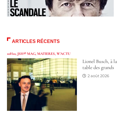
ARTICLES RÉCENTS
10H10
,
JSH® MAG
,
MATIERES
,
W'ACTU
Lionel Busch, à la
table des grands
2 août 2026