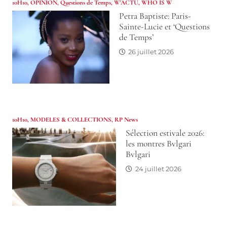
10H10
,
OPINION
,
Questions de Temps
,
W'ACTU
,
WHO IS W
Petra Baptiste: Paris-
Sainte-Lucie et ‘Questions
de Temps’
26 juillet 2026
10H10
,
MODELES & COLLECTIONS
,
RP News
Sélection estivale 2026:
les montres Bvlgari
Bvlgari
24 juillet 2026