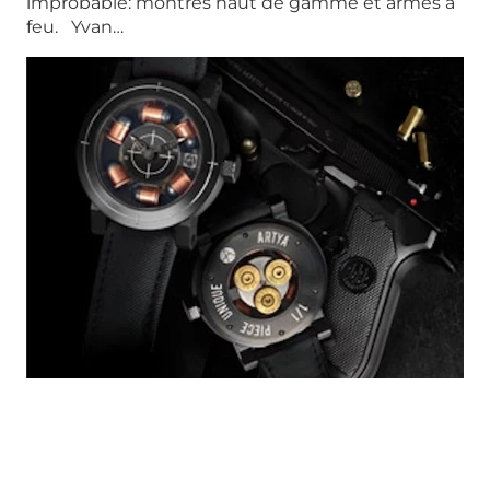
improbable: montres haut de gamme et armes à
feu. Yvan…