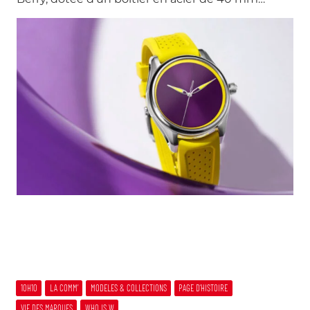
10H10
LA COMM’
MODELES & COLLECTIONS
PAGE D’HISTOIRE
VIE DES MARQUES
WHO IS W