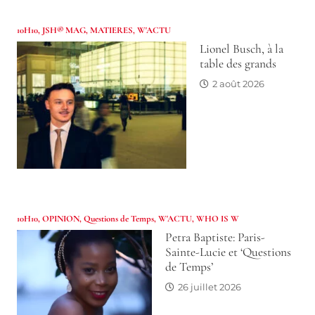
10H10
,
JSH® MAG
,
MATIERES
,
W'ACTU
Lionel Busch, à la
table des grands
2 août 2026
10H10
,
OPINION
,
Questions de Temps
,
W'ACTU
,
WHO IS W
Petra Baptiste: Paris-
Sainte-Lucie et ‘Questions
de Temps’
26 juillet 2026