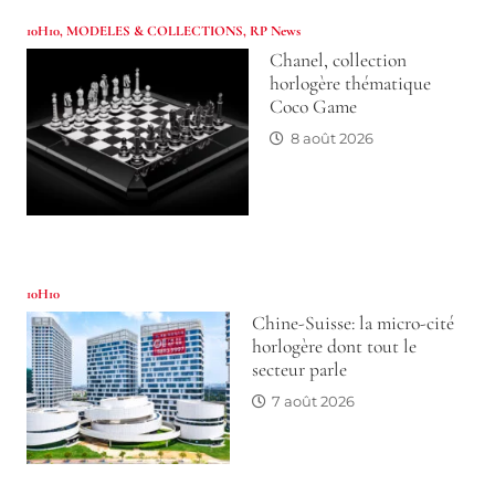
10H10
,
MODELES & COLLECTIONS
,
RP News
Chanel, collection
horlogère thématique
Coco Game
8 août 2026
10H10
Chine-Suisse: la micro-cité
horlogère dont tout le
secteur parle
7 août 2026