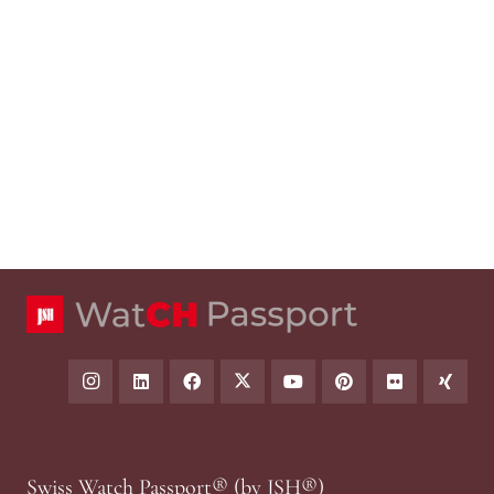
Swiss Watch Passport® (by JSH®)