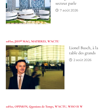
secteur parle
7 août 2026
10H10
,
JSH® MAG
,
MATIERES
,
W'ACTU
Lionel Busch, à la
table des grands
2 août 2026
10H10
,
OPINION
,
Questions de Temps
,
W'ACTU
,
WHO IS W