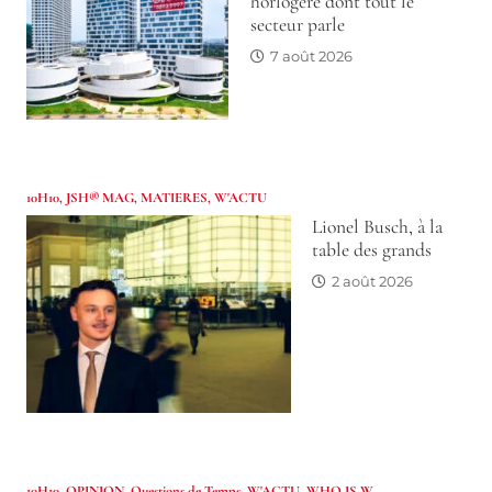
horlogère dont tout le
secteur parle
7 août 2026
10H10
,
JSH® MAG
,
MATIERES
,
W'ACTU
Lionel Busch, à la
table des grands
2 août 2026
10H10
,
OPINION
,
Questions de Temps
,
W'ACTU
,
WHO IS W