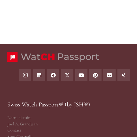
Swiss Watch Passport® (by JSH®)
Notre histoire
Joël A. Grandjean
Contact
Story Textuelle