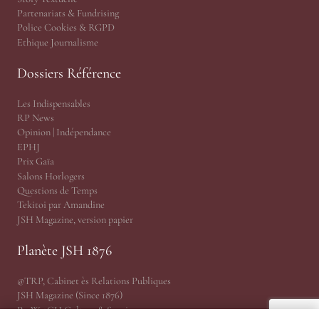
Partenariats & Fundrising
Police Cookies & RGPD
Ethique Journalisme
Dossiers Référence
Les Indispensables
RP News
Opinion | Indépendance
EPHJ
Prix Gaïa
Salons Horlogers
Questions de Temps
Tekitoi par Amandine
JSH Magazine, version papier
Planète JSH 1876
@TRP, Cabinet ès Relations Publiques
JSH Magazine (Since 1876)
ProWatCH Culture & Savoirs