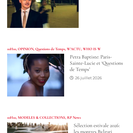
10H10
,
OPINION
,
Questions de Temps
,
W'ACTU
,
WHO IS W
Petra Baptiste: Paris-
Sainte-Lucie et ‘Questions
de Temps’
26 juillet 2026
10H10
,
MODELES & COLLECTIONS
,
RP News
Sélection estivale 2026:
les montres Bvlgari