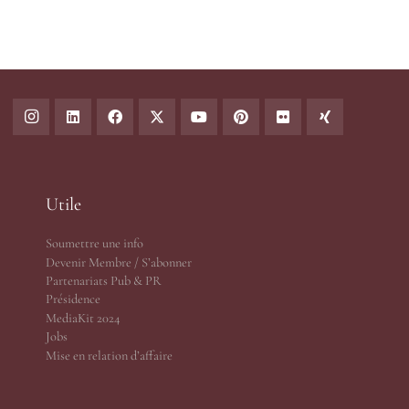
Utile
Soumettre une info
Devenir Membre / S’abonner
Partenariats Pub & PR
Présidence
MediaKit 2024
Jobs
Mise en relation d’affaire