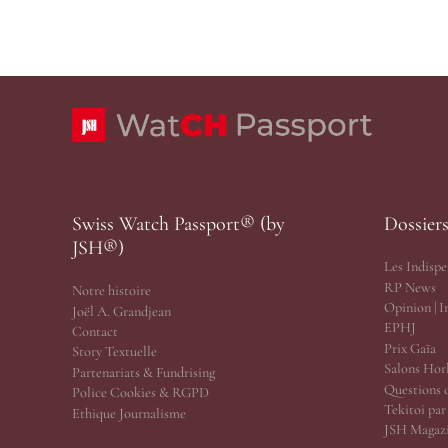
Swiss Watch Passport® (by
Dossier
JSH®)
Les Indispe
RP News
Notre histoire
Opinion | 
Joël A. Grandjean
EPHJ
Contact
Prix Gaïa
Story Textuelle
Salons Hor
Partenariats & Fundrising
Questions 
Police Cookies & RGPD
Tekitoi pa
Ethique Journalisme
JSH Magazi