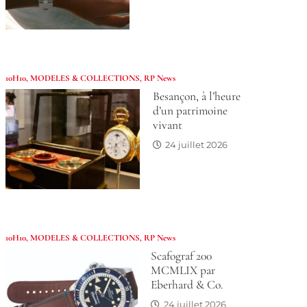
10H10
,
MODELES & COLLECTIONS
,
RP News
Besançon, à l’heure
d’un patrimoine
vivant
24 juillet 2026
10H10
,
MODELES & COLLECTIONS
,
RP News
Scafograf 200
MCMLIX par
Eberhard & Co.
24 juillet 2026