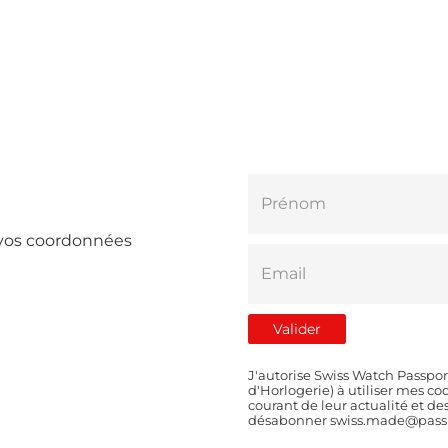
e vos coordonnées
J'autorise Swiss Watch Passpor
d'Horlogerie) à utiliser mes 
courant de leur actualité et d
désabonner swiss.made@passp