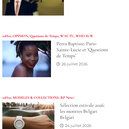
10H10
,
OPINION
,
Questions de Temps
,
W'ACTU
,
WHO IS W
Petra Baptiste: Paris-
Sainte-Lucie et ‘Questions
de Temps’
26 juillet 2026
10H10
,
MODELES & COLLECTIONS
,
RP News
Sélection estivale 2026:
les montres Bvlgari
Bvlgari
24 juillet 2026