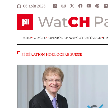
06 août 2026
10H10
W’ACTU
OPINION
RP News
COTRAITANCE
HI
FÉDÉRATION HORLOGÈRE SUISSE