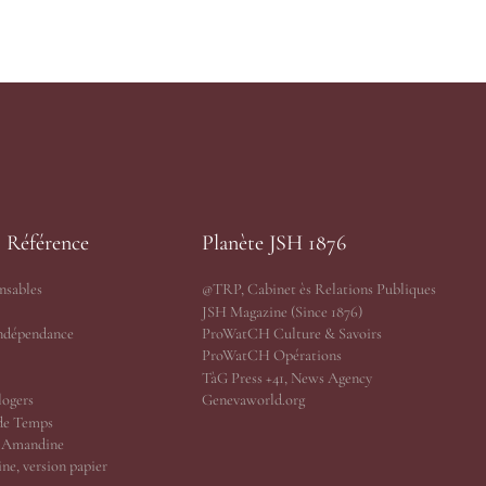
s Référence
Planète JSH 1876
nsables
@TRP, Cabinet ès Relations Publiques
JSH Magazine (Since 1876)
Indépendance
ProWatCH Culture & Savoirs
ProWatCH Opérations
TàG Press +41, News Agency
logers
Genevaworld.org
de Temps
r Amandine
ne, version papier