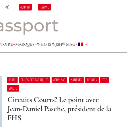
JSHABO
PAYPAL
STOIRE
MARQUES
WHO IS W
JSH® MAG
10H10
ECHOS DES FABRIQUES
JSH® MAG
MATIERES
OPINION
TOP
W’ACTU
Circuits Courts? Le point avec
Jean-Daniel Pasche, président de la
FHS