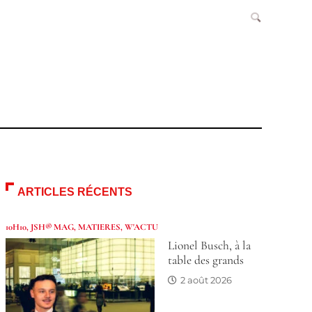
ARTICLES RÉCENTS
10H10
,
JSH® MAG
,
MATIERES
,
W'ACTU
Lionel Busch, à la
table des grands
2 août 2026