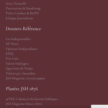
Story Textuelle
Partenariats & Fundrising
Police Cookies & RGPD
Ethique Journalisme
Dossiers Référence
Les Indispensables
RP News
Opinion | Indépendance
EPHJ
Prix Gaïa
Salons Horlogers
Questions de Temps
Tekitoi par Amandine
JSH Magazine, version papier
Planète JSH 1876
@TRP, Cabinet ès Relations Publiques
JSH Magazine (Since 1876)