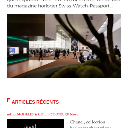
du magazine horloger Swiss-Watch-Passport…
ARTICLES RÉCENTS
10H10
,
MODELES & COLLECTIONS
,
RP News
Chanel, collection
horlogère thématique