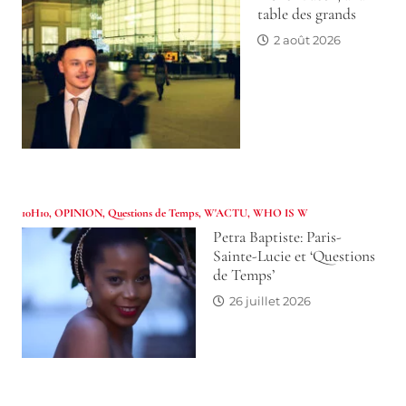
table des grands
2 août 2026
10H10
,
OPINION
,
Questions de Temps
,
W'ACTU
,
WHO IS W
Petra Baptiste: Paris-
Sainte-Lucie et ‘Questions
de Temps’
26 juillet 2026