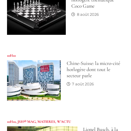
Coco Game
8 août 2026
10H10
Chine-Suisse: la micro-cité
horlogère dont tout le
secteur parle
7 août 2026
10H10
,
JSH® MAG
,
MATIERES
,
W'ACTU
Lionel Busch, à la