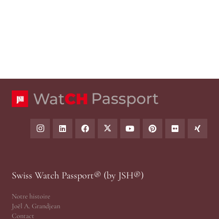
Swiss Watch Passport® (by JSH®)
Notre histoire
Joël A. Grandjean
Contact