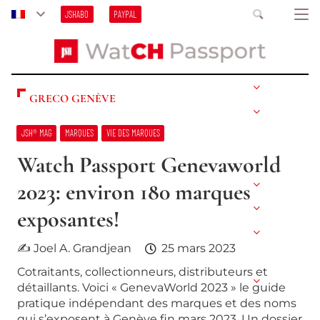
JSHABO
PAYPAL
GRECO GENÈVE
JSH® MAG
MARQUES
VIE DES MARQUES
Watch Passport Genevaworld
2023: environ 180 marques
exposantes!
✍ Joel A. Grandjean
25 mars 2023
Cotraitants, collectionneurs, distributeurs et
détaillants. Voici « GenevaWorld 2023 » le guide
pratique indépendant des marques et des noms
qui s’exposent à Genève fin mars 2023. Un dossier