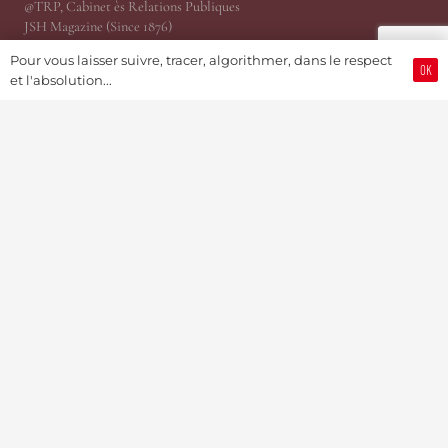
@TRP, Cabinet ès Relations Publiques
JSH Magazine (Since 1876)
ProWatCH Culture & Savoirs
Pour vous laisser suivre, tracer, algorithmer, dans le respect
ProWatCH Opérations
OK
et l'absolution...
TàG Press +41, News Agency
Genevaworld.org
Utile
Soumettre une info
Devenir Membre / S’abonner
Partenariats Pub & PR
Présidence
MediaKit 2024
Jobs
Mise en relation d’affaire
©Swiss Watch Passport by JSH® (Since 1876) – Soutenu par