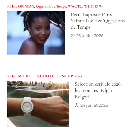
10H10
,
OPINION
,
Questions de Temps
,
W'ACTU
,
WHO IS W
Petra Baptiste: Paris-
Sainte-Lucie et ‘Questions
de Temps’
26 juillet 2026
10H10
,
MODELES & COLLECTIONS
,
RP News
Sélection estivale 2026:
les montres Bvlgari
Bvlgari
24 juillet 2026