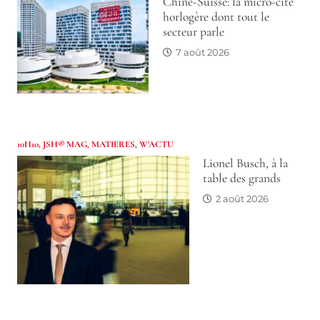
Chine-Suisse: la micro-cité
horlogère dont tout le
secteur parle
7 août 2026
10H10
,
JSH® MAG
,
MATIERES
,
W'ACTU
Lionel Busch, à la
table des grands
2 août 2026