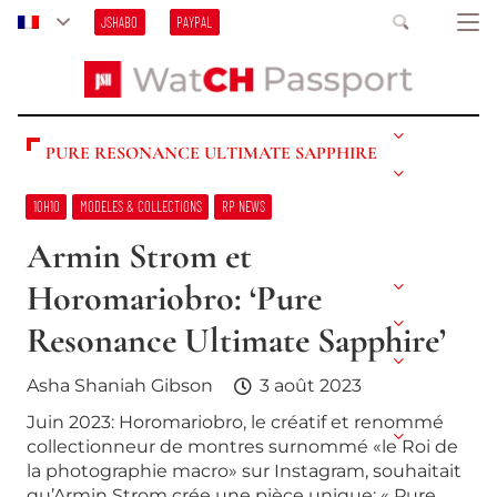
JSHABO
PAYPAL
PURE RESONANCE ULTIMATE SAPPHIRE
10H10
MODELES & COLLECTIONS
RP NEWS
Armin Strom et
Horomariobro: ‘Pure
Resonance Ultimate Sapphire’
Asha Shaniah Gibson
3 août 2023
Juin 2023: Horomariobro, le créatif et renommé
collectionneur de montres surnommé «le Roi de
la photographie macro» sur Instagram, souhaitait
qu’Armin Strom crée une pièce unique: « Pure