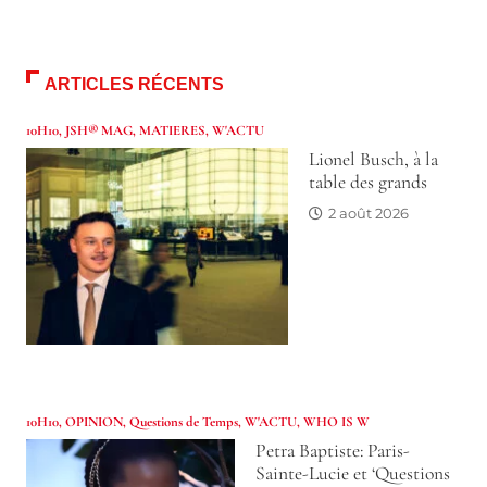
ARTICLES RÉCENTS
10H10
,
JSH® MAG
,
MATIERES
,
W'ACTU
Lionel Busch, à la
table des grands
2 août 2026
10H10
,
OPINION
,
Questions de Temps
,
W'ACTU
,
WHO IS W
Petra Baptiste: Paris-
Sainte-Lucie et ‘Questions