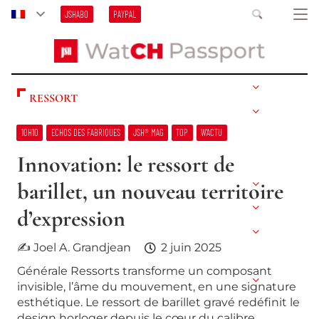
JSHABO
PAYPAL
RESSORT
10H10
ECHOS DES FABRIQUES
JSH® MAG
TOP
W’ACTU
Innovation: le ressort de
barillet, un nouveau territoire
d’expression
✍ Joel A. Grandjean
2 juin 2025
Générale Ressorts transforme un composant
invisible, l’âme du mouvement, en une signature
esthétique. Le ressort de barillet gravé redéfinit le
design horloger depuis le cœur du calibre