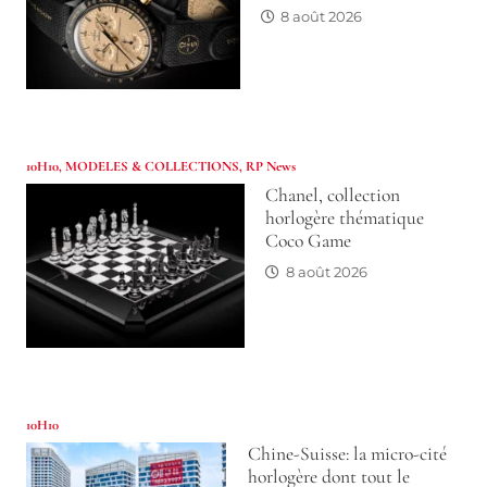
8 août 2026
10H10
,
MODELES & COLLECTIONS
,
RP News
Chanel, collection
horlogère thématique
Coco Game
8 août 2026
10H10
Chine-Suisse: la micro-cité
horlogère dont tout le