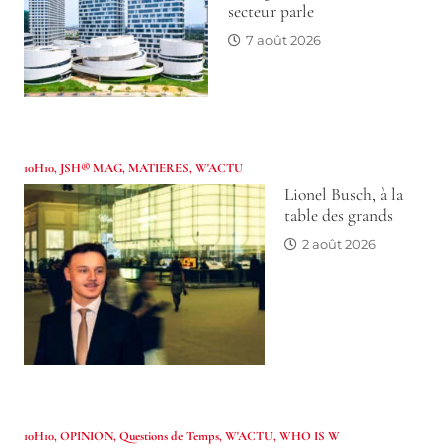
secteur parle
7 août 2026
10H10
,
JSH® MAG
,
MATIERES
,
W'ACTU
Lionel Busch, à la
table des grands
2 août 2026
10H10
,
OPINION
,
Questions de Temps
,
W'ACTU
,
WHO IS W