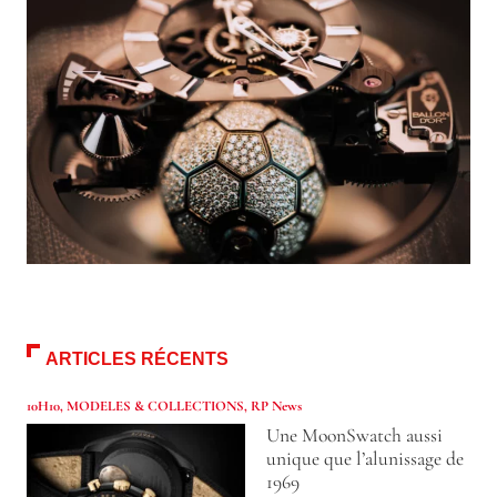
ARTICLES RÉCENTS
10H10
,
MODELES & COLLECTIONS
,
RP News
Une MoonSwatch aussi
unique que l’alunissage de
1969