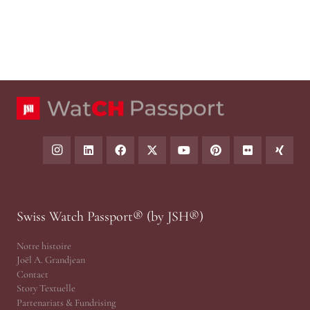
Swiss Watch Passport® (by JSH®)
Notre histoire
Joël A. Grandjean
Contact
Story Textuelle
Partenariats & Fundrising