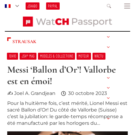
JSHABO
PAYPAL
STRAUSAK
10H10
JSH® MAG
MODELES & COLLECTIONS
MOTEUR
W’ACTU
Messi ‘Ballon d’Or’! Vallorbe
est en émoi!
✍ Joel A. Grandjean
30 octobre 2023
Pour la huitième fois, c’est mérité, Lionel Messi est
sacré Ballon d’Or! Du côté de Vallorbe (Suisse)
c’est la jubilation: le garde-temps récompense a
été manufacturé par les horlogers du…