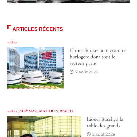
ARTICLES RÉCENTS
10H10
Chine-Suisse: la micro-cité
horlogère dont tout le
secteur parle
7 août 2026
10H10
,
JSH® MAG
,
MATIERES
,
W'ACTU
Lionel Busch, à la
table des grands
2 août 2026