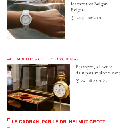
les montres Bvlgari
Bvlgari
24 juillet 2026
10H10
,
MODELES & COLLECTIONS
,
RP News
Besançon, à l’heure
d’un patrimoine vivant
24 juillet 2026
LE CADRAN, PAR LE DR. HELMUT CROTT