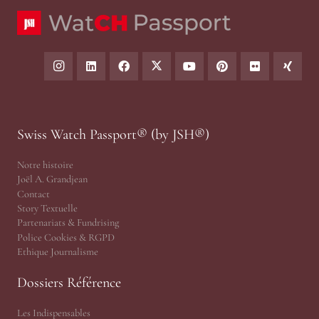
Swiss Watch Passport® (by JSH®)
Notre histoire
Joël A. Grandjean
Contact
Story Textuelle
Partenariats & Fundrising
Police Cookies & RGPD
Ethique Journalisme
Dossiers Référence
Les Indispensables