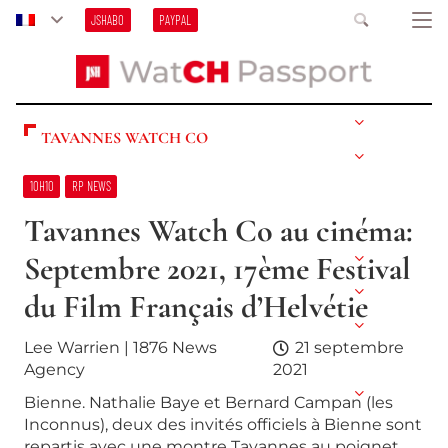
JSHABO
PAYPAL
TAVANNES WATCH CO
10H10
RP NEWS
Tavannes Watch Co au cinéma:
Septembre 2021, 17ème Festival
du Film Français d’Helvétie
Lee Warrien | 1876 News
21 septembre
Agency
2021
Bienne. Nathalie Baye et Bernard Campan (les
Inconnus), deux des invités officiels à Bienne sont
repartis avec une montre Tavannes au poignet.