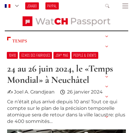
JSHABO
PAYPAL
TEMPS
10H10
ECHOS DES FABRIQUES
JSH® MAG
PEOPLE & EVENTS
24 au 26 juin 2024, le «Temps
Mondial» à Neuchâtel
✍ Joel A. Grandjean
26 janvier 2024
Ce n’était plus arrivé depuis 10 ans! Tout ce qui
compte sur le plan de la précision temporelle
atomique sera de retour dans la ville lacustre: plus
de 400 sommités…