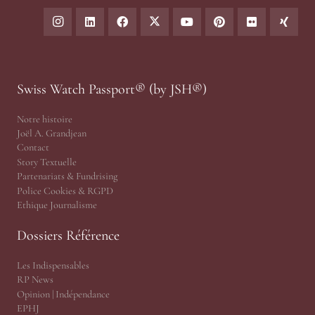
Swiss Watch Passport® (by JSH®)
Notre histoire
Joël A. Grandjean
Contact
Story Textuelle
Partenariats & Fundrising
Police Cookies & RGPD
Ethique Journalisme
Dossiers Référence
Les Indispensables
RP News
Opinion | Indépendance
EPHJ