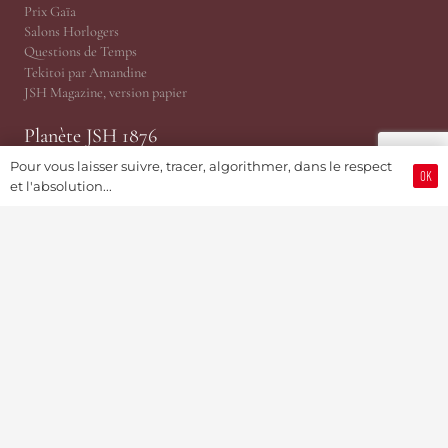
Prix Gaïa
Salons Horlogers
Questions de Temps
Tekitoi par Amandine
JSH Magazine, version papier
Planète JSH 1876
Pour vous laisser suivre, tracer, algorithmer, dans le respect
OK
@TRP, Cabinet ès Relations Publiques
et l'absolution...
JSH Magazine (Since 1876)
ProWatCH Culture & Savoirs
ProWatCH Opérations
TàG Press +41, News Agency
Genevaworld.org
Utile
Soumettre une info
Devenir Membre / S’abonner
Partenariats Pub & PR
Présidence