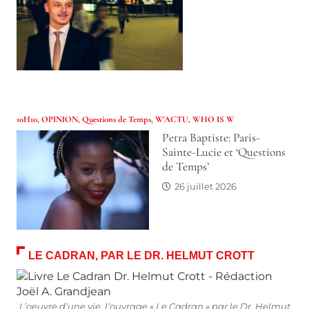
10H10
,
OPINION
,
Questions de Temps
,
W'ACTU
,
WHO IS W
Petra Baptiste: Paris-
Sainte-Lucie et ‘Questions
de Temps’
26 juillet 2026
LE CADRAN, PAR LE DR. HELMUT CROTT
L’oeuvre d’une vie, l’ouvrage « Le Cadran » par le Dr. Helmut