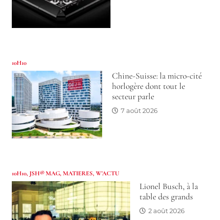
10H10
Chine-Suisse: la micro-cité
horlogère dont tout le
secteur parle
7 août 2026
10H10
,
JSH® MAG
,
MATIERES
,
W'ACTU
Lionel Busch, à la
table des grands
2 août 2026