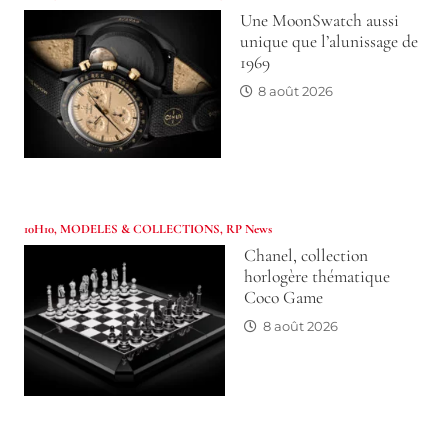
Une MoonSwatch aussi
unique que l’alunissage de
1969
8 août 2026
10H10
,
MODELES & COLLECTIONS
,
RP News
Chanel, collection
horlogère thématique
Coco Game
8 août 2026