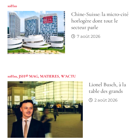
10H10
Chine-Suisse: la micro-cité
horlogère dont tout le
secteur parle
7 août 2026
10H10
,
JSH® MAG
,
MATIERES
,
W'ACTU
Lionel Busch, à la
table des grands
2 août 2026