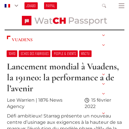
JSHABO
PAYPAL
VUADENS
10H10
ECHOS DES FABRIQUES
PEOPLE & EVENTS
W’ACTU
Lancement mondial à Vuadens,
la 191neo: la performance a de
l’avenir
Lee Warrien | 1876 News
15 février
Agency
2022
Défi ambitieux! Starrag présente un nouveau
centre d’usinage aux exigences à la hauteur de sa
marque: l’évolution du modèle phare «191» de la