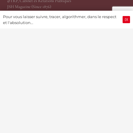
@TRP, Cabinet ès Relations Publiques
JSH Magazine (Since 1876)
ProWatCH Culture & Savoirs
Pour vous laisser suivre, tracer, algorithmer, dans le respect
ProWatCH Opérations
OK
et l'absolution...
TàG Press +41, News Agency
Genevaworld.org
Utile
Soumettre une info
Devenir Membre / S’abonner
Partenariats Pub & PR
Présidence
MediaKit 2024
Jobs
Mise en relation d’affaire
©Swiss Watch Passport by JSH® (Since 1876) – Soutenu par