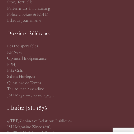
Story Textuelle
Partenariats & Fundrising
Police Cookies & RGPD
Ethique Journalisme
Dossiers Référence
Les Indispensables
RP News
Opinion | Indépendance
EPHJ
Prix Gaïa
Salons Horlogers
Questions de Temps
Tekitoi par Amandine
JSH Magazine, version papier
Planète JSH 1876
@TRP, Cabinet ès Relations Publiques
JSH Magazine (Since 1876)
ProWatCH Culture & Savoirs