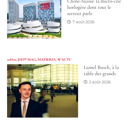
Chine-Suisse: la micro-cité
horlogère dont tout le
secteur parle
7 août 2026
10H10
,
JSH® MAG
,
MATIERES
,
W'ACTU
Lionel Busch, à la
table des grands
2 août 2026