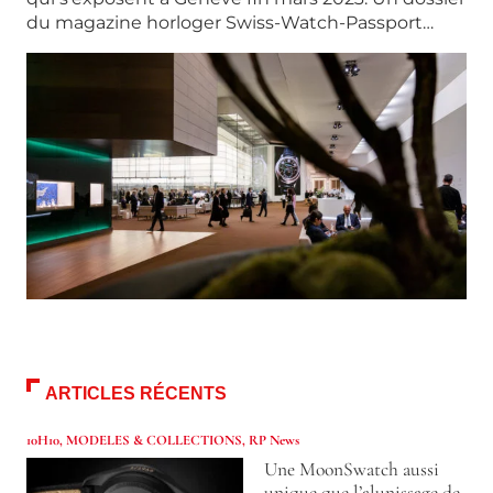
du magazine horloger Swiss-Watch-Passport…
ARTICLES RÉCENTS
10H10
,
MODELES & COLLECTIONS
,
RP News
Une MoonSwatch aussi
unique que l’alunissage de