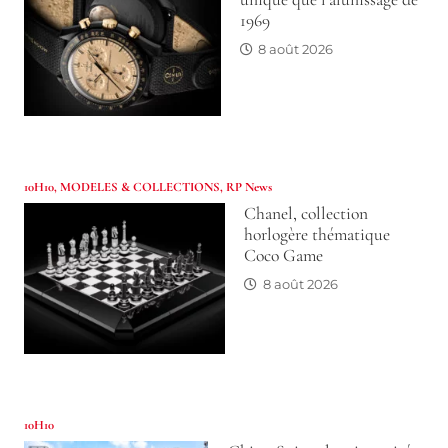
1969
8 août 2026
10H10
,
MODELES & COLLECTIONS
,
RP News
Chanel, collection
horlogère thématique
Coco Game
8 août 2026
10H10