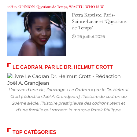
10H10
,
OPINION
,
Questions de Temps
,
W'ACTU
,
WHO IS W
Petra Baptiste: Paris-
Sainte-Lucie et ‘Questions
de Temps’
26 juillet 2026
LE CADRAN, PAR LE DR. HELMUT CROTT
L’oeuvre d’une vie, l’ouvrage « Le Cadran » par le Dr. Helmut
Crott (rédaction Joël A. Grandjean), l’histoire du cadran au
20ème siècle, l’histoire prestigieuse des cadrans Stern et
d’une famille qui racheta la marque Patek Philippe
TOP CATÉGORIES