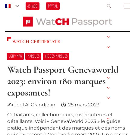
JSHABO
PAYPAL
WATCH CERTIFICATE
JSH® MAG
MARQUES
VIE DES MARQUES
Watch Passport Genevaworld
2023: environ 180 marques
exposantes!
✍ Joel A. Grandjean
25 mars 2023
Cotraitants, collectionneurs, distributeurs et
détaillants. Voici « GenevaWorld 2023 » le guide
pratique indépendant des marques et des noms
qui s’exposent à Genève fin mars 2023. Un dossier