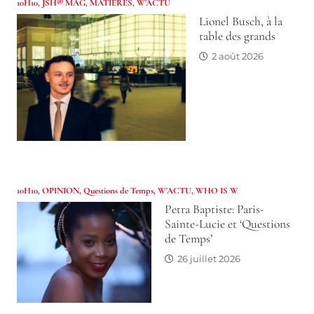
10H10
,
JSH® MAG
,
MATIERES
,
W'ACTU
Lionel Busch, à la
table des grands
2 août 2026
10H10
,
OPINION
,
Questions de Temps
,
W'ACTU
,
WHO IS W
Petra Baptiste: Paris-
Sainte-Lucie et ‘Questions
de Temps’
26 juillet 2026