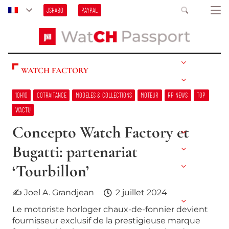
JSHABO
PAYPAL
WATCH FACTORY
10H10
COTRAITANCE
MODELES & COLLECTIONS
MOTEUR
RP NEWS
TOP
W’ACTU
Concepto Watch Factory et
Bugatti: partenariat
‘Tourbillon’
✍ Joel A. Grandjean
2 juillet 2024
Le motoriste horloger chaux-de-fonnier devient
fournisseur exclusif de la prestigieuse marque