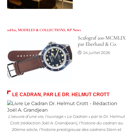
10H10
,
MODELES & COLLECTIONS
,
RP News
Scafograf 200 MCMLIX
par Eberhard & Co.
24 juillet 2026
LE CADRAN, PAR LE DR. HELMUT CROTT
L’oeuvre d’une vie, l’ouvrage « Le Cadran » par le Dr. Helmut
Crott (rédaction Joël A. Grandjean), l’histoire du cadran au
20ème siècle, l’histoire prestigieuse des cadrans Stern et