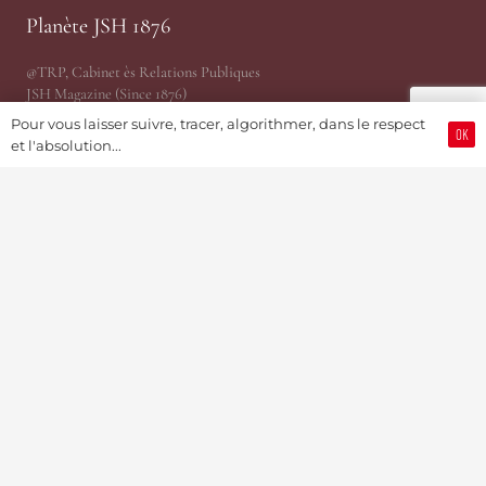
Planète JSH 1876
@TRP, Cabinet ès Relations Publiques
JSH Magazine (Since 1876)
ProWatCH Culture & Savoirs
Pour vous laisser suivre, tracer, algorithmer, dans le respect
OK
ProWatCH Opérations
et l'absolution...
TàG Press +41, News Agency
Genevaworld.org
Utile
Soumettre une info
Devenir Membre / S’abonner
Partenariats Pub & PR
Présidence
MediaKit 2024
Jobs
Mise en relation d’affaire