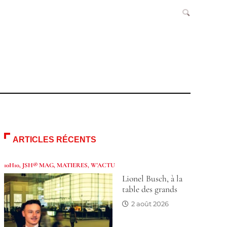
ARTICLES RÉCENTS
10H10
,
JSH® MAG
,
MATIERES
,
W'ACTU
Lionel Busch, à la
table des grands
2 août 2026