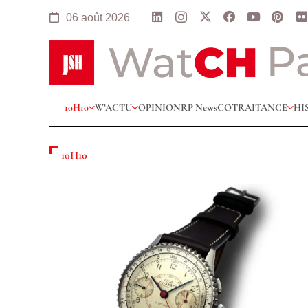
06 août 2026
10H10
W’ACTU
OPINION
RP News
COTRAITANCE
HI
10H10