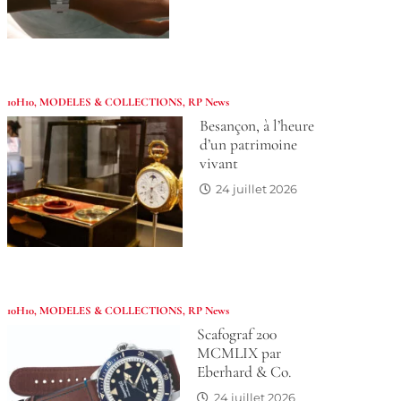
10H10
,
MODELES & COLLECTIONS
,
RP News
Besançon, à l’heure
d’un patrimoine
vivant
24 juillet 2026
10H10
,
MODELES & COLLECTIONS
,
RP News
Scafograf 200
MCMLIX par
Eberhard & Co.
24 juillet 2026