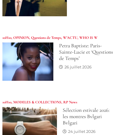
10H10
,
OPINION
,
Questions de Temps
,
W'ACTU
,
WHO IS W
Petra Baptiste: Paris-
Sainte-Lucie et ‘Questions
de Temps’
26 juillet 2026
10H10
,
MODELES & COLLECTIONS
,
RP News
Sélection estivale 2026:
les montres Bvlgari
Bvlgari
24 juillet 2026