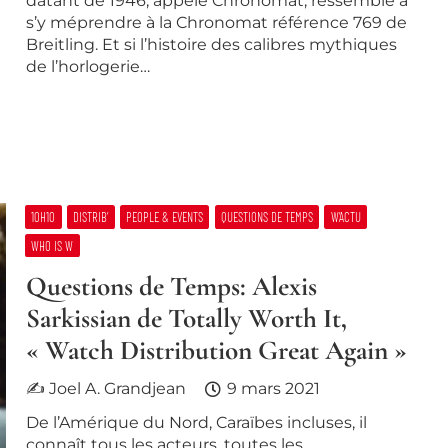
datant de 1946, appelé Chronomat, ressemble à
s’y méprendre à la Chronomat référence 769 de
Breitling. Et si l’histoire des calibres mythiques
de l’horlogerie…
10H10
DISTRIB’
PEOPLE & EVENTS
QUESTIONS DE TEMPS
W’ACTU
WHO IS W
Questions de Temps: Alexis
Sarkissian de Totally Worth It,
« Watch Distribution Great Again »​
✍ Joel A. Grandjean
9 mars 2021
De l’Amérique du Nord, Caraïbes incluses, il
connaît tous les acteurs, toutes les