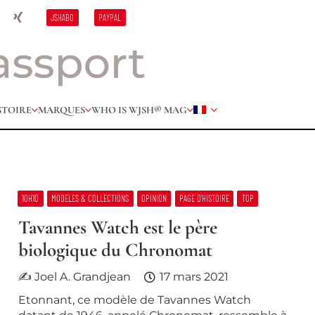
JSHABO
PAYPAL
STOIRE
MARQUES
WHO IS W
JSH® MAG
10H10
MODELES & COLLECTIONS
OPINION
PAGE D’HISTOIRE
TOP
Tavannes Watch est le père
biologique du Chronomat
✍ Joel A. Grandjean
17 mars 2021
Etonnant, ce modèle de Tavannes Watch