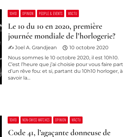
10H10
OPINION
PEOPLE & EVENTS
W’ACTU
Le 10 du 10 en 2020, première
journée mondiale de l’horlogerie?
✍ Joel A. Grandjean
10 octobre 2020
Nous sommes le 10 octobre 2020, il est 10h10.
C’est l’heure que j’ai choisie pour vous faire part
d’un rêve fou: et si, partant du 10h10 horloger, à
savoir la…
10H10
NON-SWISS WATCHES
OPINION
W’ACTU
Code 41, l’agaçante donneuse de