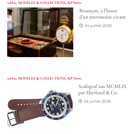
10H10
,
MODELES & COLLECTIONS
,
RP News
Besançon, à l’heure
d’un patrimoine vivant
24 juillet 2026
10H10
,
MODELES & COLLECTIONS
,
RP News
Scafograf 200 MCMLIX
par Eberhard & Co.
24 juillet 2026