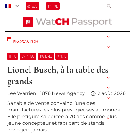
JSHABO
PAYPAL
PROWATCH
10H10
JSH® MAG
MATIERES
W’ACTU
Lionel Busch, à la table des
grands
Lee Warrien | 1876 News Agency
2 août 2026
Sa table de vente convainc l’une des
manufactures les plus prestigieuses au monde!
Elle préfigure sa percée à 20 ans comme plus
jeune concepteur et fabricant de stands
horlogers jamais…