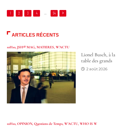
1
2
3
4
…
54
ARTICLES RÉCENTS
10H10
,
JSH® MAG
,
MATIERES
,
W'ACTU
Lionel Busch, à la
table des grands
2 août 2026
10H10
,
OPINION
,
Questions de Temps
,
W'ACTU
,
WHO IS W