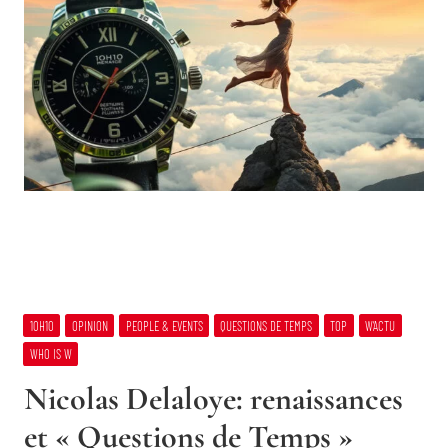
10H10
OPINION
PEOPLE & EVENTS
QUESTIONS DE TEMPS
TOP
W’ACTU
WHO IS W
Nicolas Delaloye: renaissances
et « Questions de Temps »