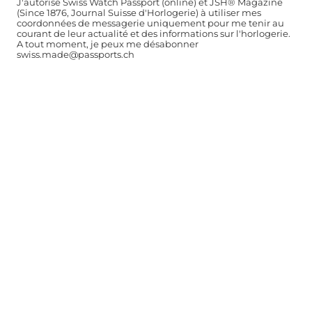
J'autorise Swiss Watch Passport (online) et JSH® Magazine
(Since 1876, Journal Suisse d'Horlogerie) à utiliser mes
coordonnées de messagerie uniquement pour me tenir au
courant de leur actualité et des informations sur l'horlogerie.
A tout moment, je peux me désabonner
swiss.made@passports.ch