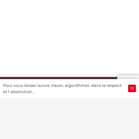
Pour vous laisser suivre, tracer, algorithmer, dans le respect
OK
et l'absolution...
Swiss Watch Passport® (by JSH®)