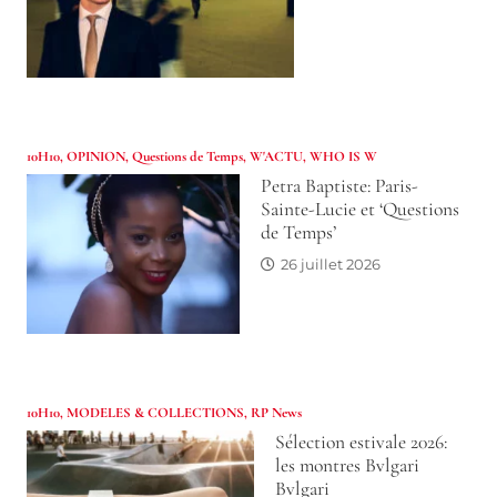
10H10
,
OPINION
,
Questions de Temps
,
W'ACTU
,
WHO IS W
Petra Baptiste: Paris-
Sainte-Lucie et ‘Questions
de Temps’
26 juillet 2026
10H10
,
MODELES & COLLECTIONS
,
RP News
Sélection estivale 2026:
les montres Bvlgari
Bvlgari