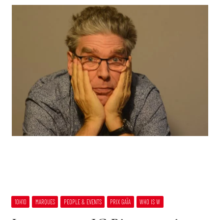
10H10
MARQUES
PEOPLE & EVENTS
PRIX GAÏA
WHO IS W