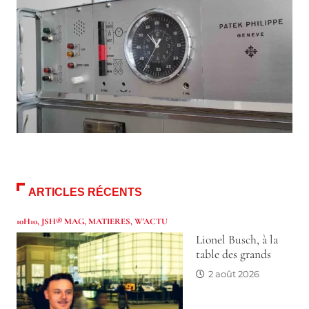
ARTICLES RÉCENTS
10H10
,
JSH® MAG
,
MATIERES
,
W'ACTU
Lionel Busch, à la
table des grands
2 août 2026