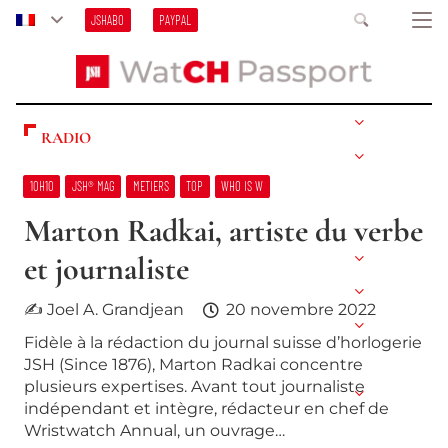
JSHABO
PAYPAL
RADIO
10H10
JSH® MAG
METIERS
TOP
WHO IS W
Marton Radkai, artiste du verbe
et journaliste
✍ Joel A. Grandjean
20 novembre 2022
Fidèle à la rédaction du journal suisse d’horlogerie
JSH (Since 1876), Marton Radkai concentre
plusieurs expertises. Avant tout journaliste
indépendant et intègre, rédacteur en chef de
Wristwatch Annual, un ouvrage…