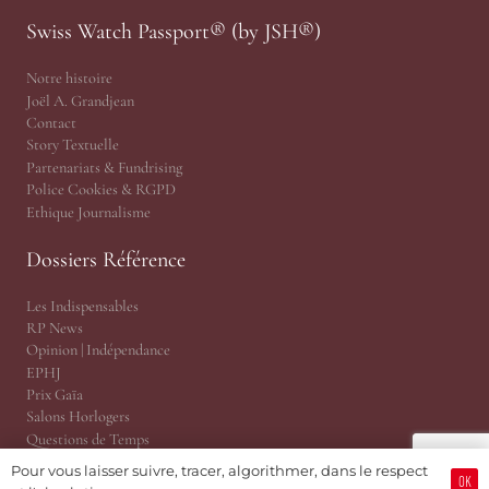
Swiss Watch Passport® (by JSH®)
Notre histoire
Joël A. Grandjean
Contact
Story Textuelle
Partenariats & Fundrising
Police Cookies & RGPD
Ethique Journalisme
Dossiers Référence
Les Indispensables
RP News
Opinion | Indépendance
EPHJ
Prix Gaïa
Salons Horlogers
Questions de Temps
Tekitoi par Amandine
Pour vous laisser suivre, tracer, algorithmer, dans le respect
OK
JSH Magazine, version papier