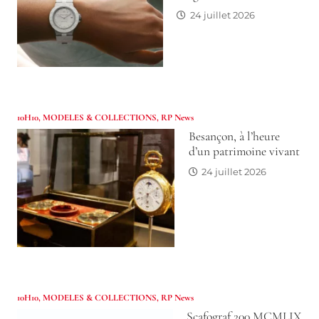
24 juillet 2026
10H10
,
MODELES & COLLECTIONS
,
RP News
Besançon, à l’heure
d’un patrimoine vivant
24 juillet 2026
10H10
,
MODELES & COLLECTIONS
,
RP News
Scafograf 200 MCMLIX