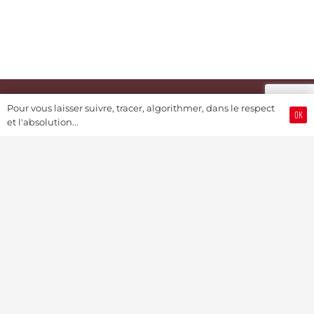
Pour vous laisser suivre, tracer, algorithmer, dans le respect
OK
et l'absolution...
Swiss Watch Passport® (by JSH®)
Notre histoire
Joël A. Grandjean
Contact
Story Textuelle
Partenariats & Fundrising