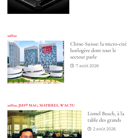
10H10
Chine-Suisse: la micro-cité
horlogère dont tout le
secteur parle
7 août 2026
10H10
,
JSH® MAG
,
MATIERES
,
W'ACTU
Lionel Busch, à la
table des grands
2 août 2026