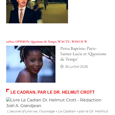
10H10
,
OPINION
,
Questions de Temps
,
W'ACTU
,
WHO IS W
Petra Baptiste: Paris-
Sainte-Lucie et ‘Questions
de Temps’
26 juillet 2026
LE CADRAN, PAR LE DR. HELMUT CROTT
L’oeuvre d’une vie, l’ouvrage « Le Cadran » par le Dr. Helmut