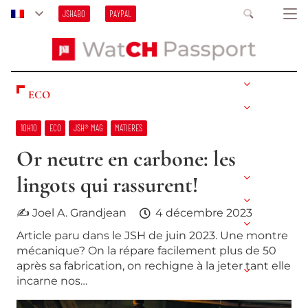
JSHABO
PAYPAL
ECO
10H10
ECO
JSH® MAG
MATIERES
Or neutre en carbone: les
lingots qui rassurent!
✍ Joel A. Grandjean
4 décembre 2023
Article paru dans le JSH de juin 2023. Une montre
mécanique? On la répare facilement plus de 50
après sa fabrication, on rechigne à la jeter tant elle
incarne nos…