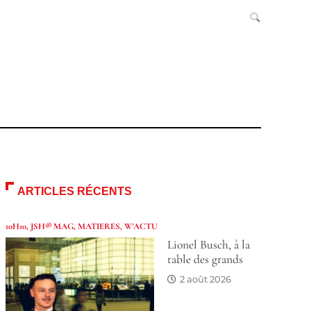
ARTICLES RÉCENTS
10H10
,
JSH® MAG
,
MATIERES
,
W'ACTU
Lionel Busch, à la
table des grands
2 août 2026