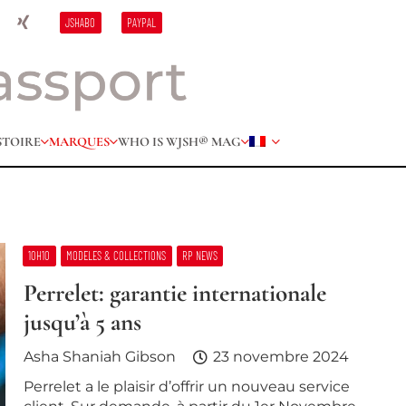
JSHABO
PAYPAL
STOIRE
MARQUES
WHO IS W
JSH® MAG
10H10
MODELES & COLLECTIONS
RP NEWS
Perrelet: garantie internationale
jusqu’à 5 ans
Asha Shaniah Gibson
23 novembre 2024
Perrelet a le plaisir d’offrir un nouveau service