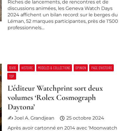
Riches de lancements, de rencontres et de
discussions animées, les Geneva Watch Days
2024 affichent un bilan record: sur le berges du
Léman, 52 marques participantes, près de 1’500
professionnels…
10H10
HISTOIRE
MODELES & COLLECTIONS
OPINION
PAGE D’HISTOIRE
TOP
L’éditeur Watchprint sort deux
volumes ‘Rolex Cosmograph
Daytona’
✍ Joel A. Grandjean
25 octobre 2024
Après avoir cartonné en 2014 avec ‘Moonwatch