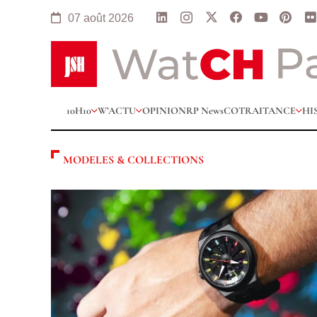
07 août 2026
10H10
W’ACTU
OPINION
RP News
COTRAITANCE
HI
MODELES & COLLECTIONS