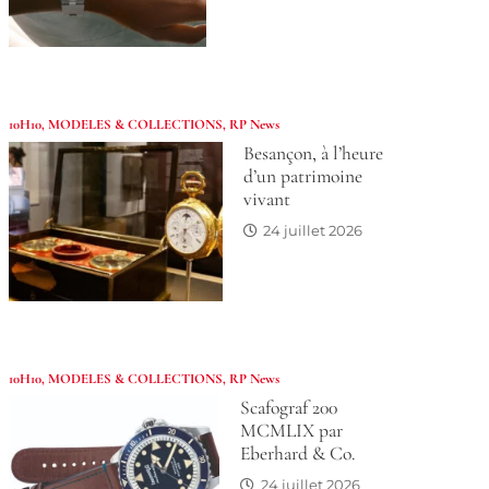
10H10
,
MODELES & COLLECTIONS
,
RP News
Besançon, à l’heure
d’un patrimoine
vivant
24 juillet 2026
10H10
,
MODELES & COLLECTIONS
,
RP News
Scafograf 200
MCMLIX par
Eberhard & Co.
24 juillet 2026