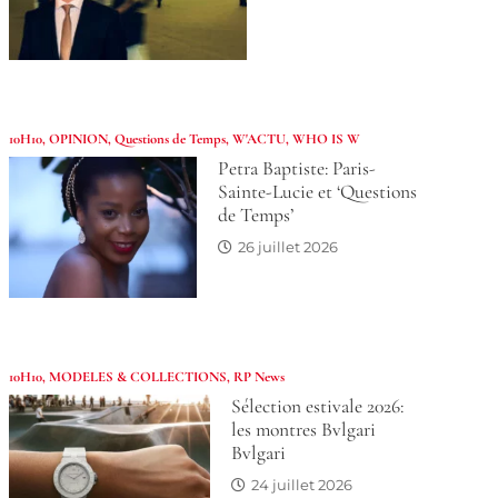
10H10
,
OPINION
,
Questions de Temps
,
W'ACTU
,
WHO IS W
Petra Baptiste: Paris-
Sainte-Lucie et ‘Questions
de Temps’
26 juillet 2026
10H10
,
MODELES & COLLECTIONS
,
RP News
Sélection estivale 2026:
les montres Bvlgari
Bvlgari
24 juillet 2026