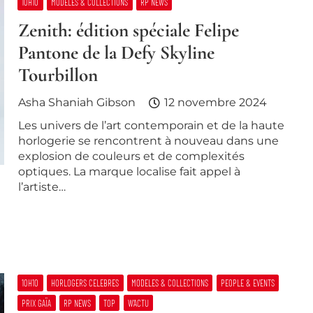
10H10
MODELES & COLLECTIONS
RP NEWS
Zenith: édition spéciale Felipe
Pantone de la Defy Skyline
Tourbillon
Asha Shaniah Gibson
12 novembre 2024
Les univers de l’art contemporain et de la haute
horlogerie se rencontrent à nouveau dans une
explosion de couleurs et de complexités
optiques. La marque localise fait appel à
l’artiste…
10H10
HORLOGERS CELEBRES
MODELES & COLLECTIONS
PEOPLE & EVENTS
PRIX GAÏA
RP NEWS
TOP
W’ACTU