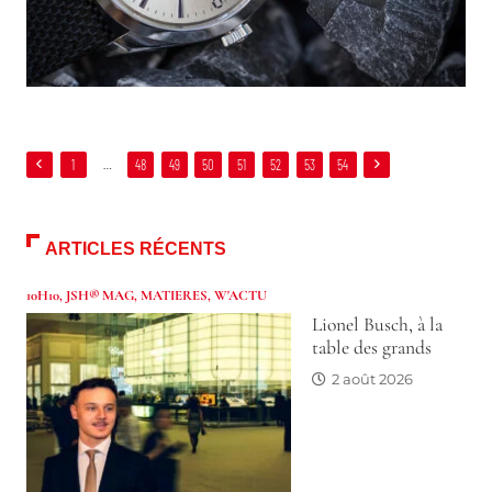
1
…
48
49
50
51
52
53
54
ARTICLES RÉCENTS
10H10
,
JSH® MAG
,
MATIERES
,
W'ACTU
Lionel Busch, à la
table des grands
2 août 2026