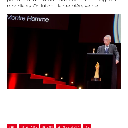
mondiales. On lui doit la première vente…
10H10
COTRAITANCE
OPINION
PEOPLE & EVENTS
TOP