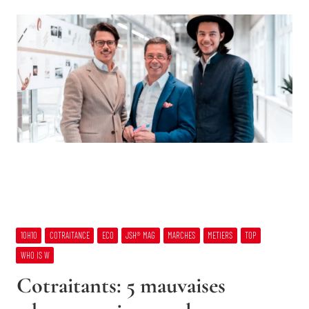
10H10
COTRAITANCE
ECO
JSH® MAG
MARCHES
METIERS
TOP
WHO IS W
Cotraitants: 5 mauvaises