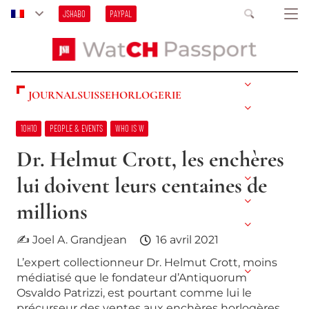
JSHABO
PAYPAL
JOURNALSUISSEHORLOGERIE
10H10
PEOPLE & EVENTS
WHO IS W
Dr. Helmut Crott, les enchères
lui doivent leurs centaines de
millions
✍ Joel A. Grandjean
16 avril 2021
L’expert collectionneur Dr. Helmut Crott, moins
médiatisé que le fondateur d’Antiquorum
Osvaldo Patrizzi, est pourtant comme lui le
précurseur des ventes aux enchères horlogères