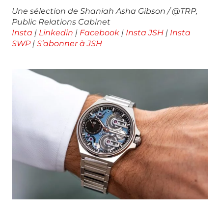
Une sélection de Shaniah Asha Gibson / @TRP,
Public Relations Cabinet
Insta
|
Linkedin
|
Facebook
|
Insta JSH
|
Insta
SWP
|
S’abonner à JSH