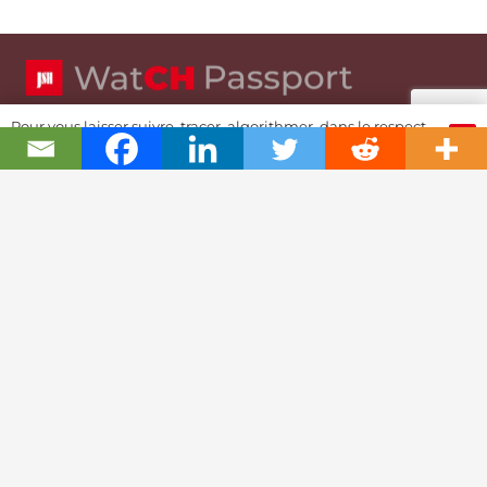
Pour vous laisser suivre, tracer, algorithmer, dans le respect
OK
et l'absolution...
Swiss Watch Passport® (by JSH®)
Notre histoire
Joël A. Grandjean
Contact
Story Textuelle
Partenariats & Fundrising
Police Cookies & RGPD
Ethique Journalisme
Dossiers Référence